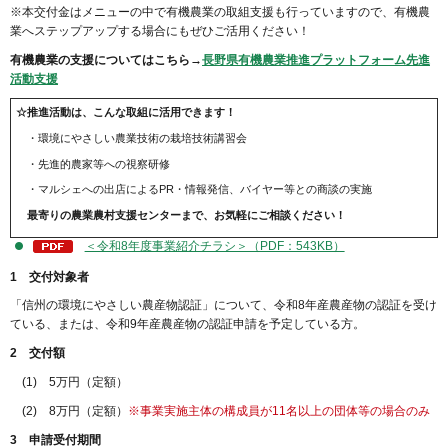
※本交付金はメニューの中で有機農業の取組支援も行っていますので、有機農
業へステップアップする場合にもぜひご活用ください！
有機農業の支援についてはこちら→
長野県有機農業推進プラットフォーム先進
活動支援
☆推進活動は、こんな取組に活用できます！
・環境にやさしい農業技術の栽培技術講習会
・先進的農家等への視察研修
・マルシェへの出店によるPR・情報発信、バイヤー等との商談の実施
最寄りの農業農村支援センターまで、お気軽にご相談ください！
＜令和8年度事業紹介チラシ＞（PDF：543KB）
1 交付対象者
「信州の環境にやさしい農産物認証」について、令和8年産農産物の認証を受け
ている、または、令和9年産農産物の認証申請を予定している方。
2 交付額
(1) 5万円（定額）
(2) 8万円（定額）
※事業実施主体の構成員が11名以上の団体等の場合のみ
3 申請受付期間