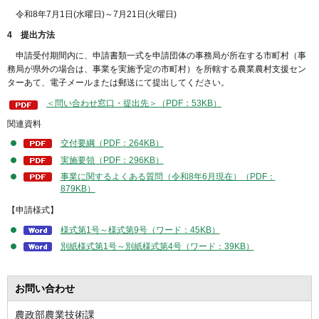
令和8年7月1日(水曜日)～7月21日(火曜日)
4 提出方法
申請受付期間内に、申請書類一式を申請団体の事務局が所在する市町村（事
務局が県外の場合は、事業を実施予定の市町村）を所轄する農業農村支援セン
ターあて、電子メールまたは郵送にて提出してください。
＜問い合わせ窓口・提出先＞（PDF：53KB）
関連資料
交付要綱（PDF：264KB）
実施要領（PDF：296KB）
事業に関するよくある質問（令和8年6月現在）（PDF：
879KB）
【申請様式】
様式第1号～様式第9号（ワード：45KB）
別紙様式第1号～別紙様式第4号（ワード：39KB）
お問い合わせ
農政部農業技術課