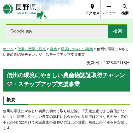
長野県Nagano Prefecture
アクセス
メニュー
検索
ホーム
>
仕事・産業・観光
>
農業
>
環境にやさしい農業
> 信州の環境にやさし
い農産物認証チャレンジ・ステップアップ支援事業
更新日：2026年7月3日
信州の環境にやさしい農産物認証取得チャレン
ジ・ステップアップ支援事業
概要
信州の環境にやさしい農業に初めて取り組む際、「安定生産できる自信がな
い」や「環境にやさしい農業の資材にお金がかかり所得はどうなるのか」等の
不安の解消に向けて先進農家の視察や実証ほの設置、勉強会の開催等を支援し
ます。