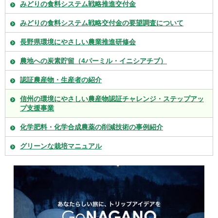
みどりの食料システム戦略推進交付金
みどりの食料システム戦略交付金の要望調査について
長野県環境にやさしい農業推進研修会
農地への炭素貯留（4パーミル・イニシアチブ）
認証農産物・生産者の紹介
信州の環境にやさしい農産物認証チャレンジ・ステップアッ
プ支援事業
化学肥料・化学合成農薬の削減技術の事例紹介
グリーンな栽培マニュアル