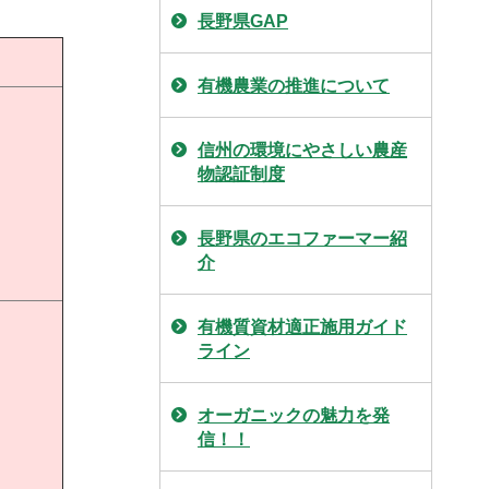
長野県GAP
有機農業の推進について
信州の環境にやさしい農産
物認証制度
長野県のエコファーマー紹
介
有機質資材適正施用ガイド
ライン
オーガニックの魅力を発
信！！