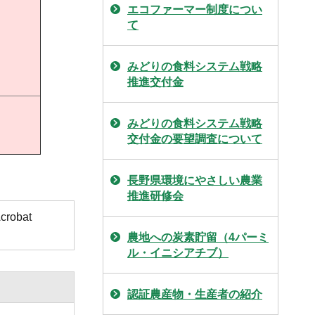
エコファーマー制度につい
て
みどりの食料システム戦略
推進交付金
みどりの食料システム戦略
交付金の要望調査について
長野県環境にやさしい農業
推進研修会
obat
農地への炭素貯留（4パーミ
ル・イニシアチブ）
認証農産物・生産者の紹介