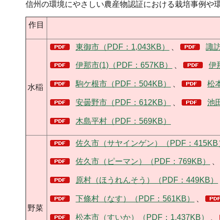
信州の環境にやさしい農産物認証における栽培事例や
作目
東御市（PDF：1,043KB）
、
諏訪
伊那市(1)（PDF：657KB）
、
伊
駒ケ根市（PDF：504KB）
、
松本
水稲
安曇野市（PDF：612KB）
、
池田
木島平村（PDF：569KB）
佐久市（サヤインゲン）（PDF：415KB
佐久市（ピーマン）（PDF：769KB）
、
原村（ほうれんそう）（PDF：449KB）
下條村（なす）（PDF：561KB）
、
野菜
松本市（すいか）（PDF：1,437KB）
、