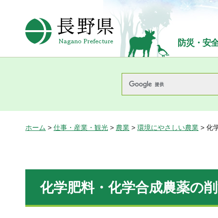
長野県Nagano Prefecture
防災・安
ホーム
>
仕事・産業・観光
>
農業
>
環境にやさしい農業
> 
化学肥料・化学合成農薬の削