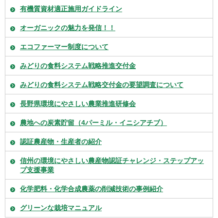
有機質資材適正施用ガイドライン
オーガニックの魅力を発信！！
エコファーマー制度について
みどりの食料システム戦略推進交付金
みどりの食料システム戦略交付金の要望調査について
長野県環境にやさしい農業推進研修会
農地への炭素貯留（4パーミル・イニシアチブ）
認証農産物・生産者の紹介
信州の環境にやさしい農産物認証チャレンジ・ステップアッ
プ支援事業
化学肥料・化学合成農薬の削減技術の事例紹介
グリーンな栽培マニュアル