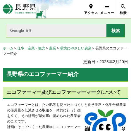
長野県Nagano Prefecture
アクセス
メニュー
検索
ホーム
>
仕事・産業・観光
>
農業
>
環境にやさしい農業
> 長野県のエコファー
マー紹介
更新日：2025年2月20日
長野県のエコファーマー紹介
エコファーマー及びエコファーマーマークについて
エコファーマーとは、たい肥等を使った土づくりと化学肥料・化学合成農薬
の
使用量を低減させる取組を一体的に行う計画
を立て、その計画が県知事に認められた農業者
のことです。
計画にそってつくった農産物にエコファーマー