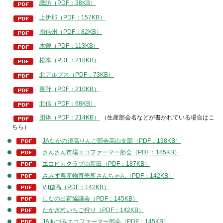
諏訪（PDF：38KB）
上伊那（PDF：157KB）
南信州（PDF：82KB）
木曽（PDF：113KB）
松本（PDF：218KB）
北アルプス（PDF：73KB）
長野（PDF：210KB）
北信（PDF：68KB）
団体（PDF：214KB）
（生産部会名などが書かれている場合はこ
ちら）
JAながの須高りんご部会高山支部（PDF：198KB）
さんさん市場エコファーマー部会（PDF：185KB）
エコピカクラブ山新田（PDF：187KB）
さみず農産物直売所さんちゃん（PDF：142KB）
Vif穂高（PDF：142KB）
しなの出荷協議会（PDF：145KB）
たかぎ村いちご狩り（PDF：142KB）
JAあづみエコファーマー部会（PDF：145KB）