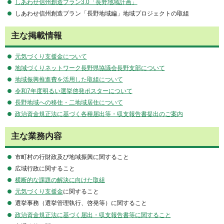
しあわせ信州創造プラン3.0「長野地域計画」
しあわせ信州創造プラン「長野地域編」地域プロジェクトの取組
主な掲載情報
元気づくり支援金について
地域づくりネットワーク長野県協議会長野支部について
地域振興推進費を活用した取組について
令和7年度明るい選挙啓発ポスターについて
長野地域への移住・二地域居住について
政治資金規正法に基づく各種届出等・収支報告書提出のご案内
主な業務内容
市町村の行財政及び地域振興に関すること
広域行政に関すること
横断的な課題の解決に向けた取組
元気づくり支援金
に関すること
選挙事務（選挙管理執行、啓発等）に関すること
政治資金規正法に基づく届出・収支報告書等に関すること