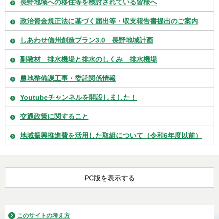
長野地域への移住等を検討されている皆様へ
政治資金規正法に基づく届出等・収支報告書提出のご案内
しあわせ信州創造プラン3.0 長野地域計画
副教材 排水機場と排水のしくみ 排水機場
農地整備課工事・委託関係情報
Youtubeチャンネルを開設しました！
交通政策に関すること
地域振興推進費を活用した取組について（令和6年度以前）
PC版を表示する
このサイトの考え方