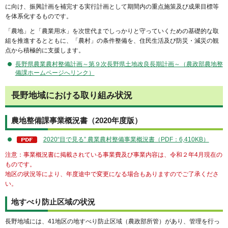
に向け、振興計画を補完する実行計画として期間内の重点施策及び成果目標等
を体系化するものです。
「農地」と「農業用水」を次世代までしっかりと守っていくための基礎的な取
組を推進するとともに、「農村」の条件整備を、住民生活及び防災・減災の観
点から積極的に支援します。
長野県農業農村整備計画～第９次長野県土地改良長期計画～（農政部農地整
備課ホームページへリンク）
長野地域における取り組み状況
農地整備課事業概況書（2020年度版）
2020“目で見る” 農業農村整備事業概況書（PDF：6,410KB）
注意：事業概況書に掲載されている事業費及び事業内容は、令和２年4月現在の
ものです。
地区の状況等により、年度途中で変更になる場合もありますのでご了承くださ
い。
地すべり防止区域の状況
長野地域には、41地区の地すべり防止区域（農政部所管）があり、管理を行っ