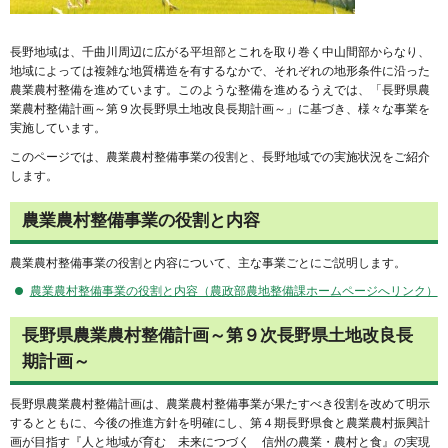
長野地域は、千曲川周辺に広がる平坦部とこれを取り巻く中山間部からなり、
地域によっては複雑な地質構造を有するなかで、それぞれの地形条件に沿った
農業農村整備を進めています。このような整備を進めるうえでは、「長野県農
業農村整備計画～第９次長野県土地改良長期計画～」に基づき、様々な事業を
実施しています。
このページでは、農業農村整備事業の役割と、長野地域での実施状況をご紹介
します。
農業農村整備事業の役割と内容
農業農村整備事業の役割と内容について、主な事業ごとにご説明します。
農業農村整備事業の役割と内容（農政部農地整備課ホームページへリンク）
長野県農業農村整備計画～第９次長野県土地改良長
期計画～
長野県農業農村整備計画は、農業農村整備事業が果たすべき役割を改めて明示
するとともに、今後の推進方針を明確にし、第４期長野県食と農業農村振興計
画が目指す『人と地域が育む 未来につづく 信州の農業・農村と食』の実現