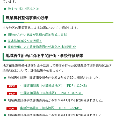
ています。
地すべり防止区域とは
農業農村整備事業の効果
主な地区の事業実施による効果についてご紹介します。
畑地かんがい施設が果樹の産地形成に貢献
湛水防除施設が大活躍！
農道整備による農産物流通の効率化と地域活性化
地域再生計画に係る中間評価・事後評価結果
地方創生道整備推進交付金を活用して整備を行った広域農道信濃幹線地区及び
須高地区について、評価結果を公表します。
地域再生計画中間評価委員会が令和２年９月30に開催されました。
中間評価調書（信濃幹線地区）（PDF：110KB）
中間評価調書（須高地区）（PDF：100KB）
地域再生計画事後評価委員会が令和５年11月15日に開催されました。
事後評価調書（須高地区）（PDF：232KB）
地域再生計画事後評価委員会が令和６年11月22日に開催されました。