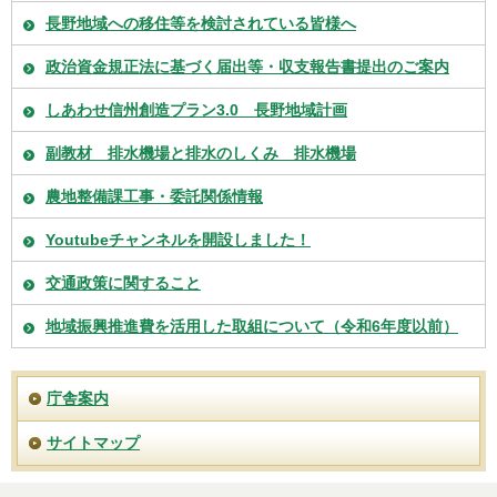
長野地域への移住等を検討されている皆様へ
政治資金規正法に基づく届出等・収支報告書提出のご案内
しあわせ信州創造プラン3.0 長野地域計画
副教材 排水機場と排水のしくみ 排水機場
農地整備課工事・委託関係情報
Youtubeチャンネルを開設しました！
交通政策に関すること
地域振興推進費を活用した取組について（令和6年度以前）
庁舎案内
サイトマップ