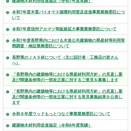
建築物木材利用促進協定（令和7年度実績）
令和7年度木質バイオマス循環利用普及促進事業業務委託につ
いて
令和7年度信州アカマツ等販路拡大事業業務委託について
令和7年度長野県内における木造公共建築物の県産材等利用実
態調査・検証業務委託について
長野県のＪＡＳ材について（主に設計者・工務店の皆さん
へ）
「長野県内の建築物等における県産材利用方針」の見直し案
及び関連条例等の一部改正案に対するご意見を募集します
「長野県内の建築物等における県産材利用方針」の見直し案
及び関連条例等の一部改正案に対する意見募集結果を公表し
ます
令和８年度ウッドもっとつなぐ事業業務委託について
建築物木材利用促進協定（令和8年度実績）