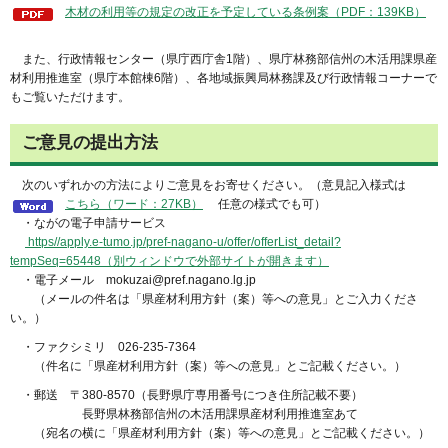
木材の利用等の規定の改正を予定している条例案（PDF：139KB）
また、行政情報センター（県庁西庁舎1階）、県庁林務部信州の木活用課県産
材利用推進室（県庁本館棟6階）、各地域振興局林務課及び行政情報コーナーで
もご覧いただけます。
ご意見の提出方法
次のいずれかの方法によりご意見をお寄せください。（意見記入様式は
こちら（ワード：27KB）
任意の様式でも可）
・ながの電子申請サービス
https//apply.e-tumo.jp/pref-nagano-u/offer/offerList_detail?
tempSeq=65448（別ウィンドウで外部サイトが開きます）
・電子メール mokuzai@pref.nagano.lg.jp
（メールの件名は「県産材利用方針（案）等への意見」とご入力くださ
い。）
・ファクシミリ 026-235-7364
（件名に「県産材利用方針（案）等への意見」とご記載ください。）
・郵送 〒380-8570（長野県庁専用番号につき住所記載不要）
長野県林務部信州の木活用課県産材利用推進室あて
（宛名の横に「県産材利用方針（案）等への意見」とご記載ください。）