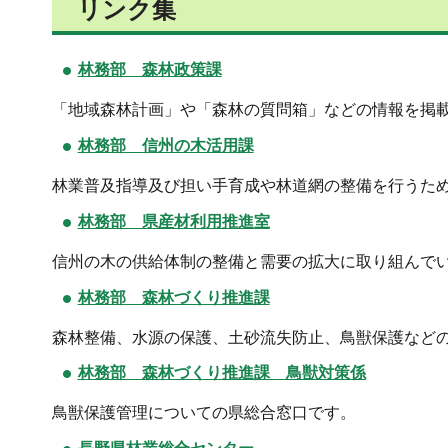
リンク集
林務部 森林政策課
「地域森林計画」や「森林の質問箱」などの情報を掲
林務部 信州の木活用課
林業普及指導及び担い手育成や林道網の整備を行うた
林務部 県産材利用推進室
信州の木の供給体制の整備と需要の拡大に取り組んで
林務部 森林づくり推進課
森林整備、水源の保護、土砂流失防止、鳥獣保護など
林務部 森林づくり推進課 鳥獣対策係
鳥獣保護管理についての県総合窓口です。