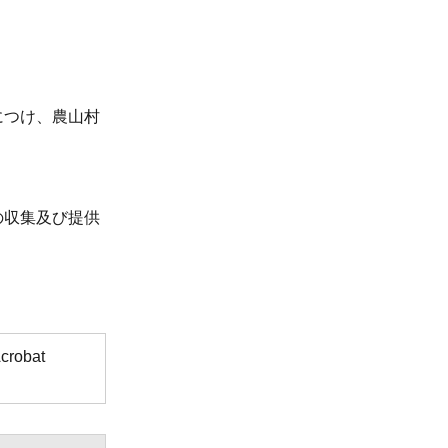
につけ、農山村
の収集及び提供
obat