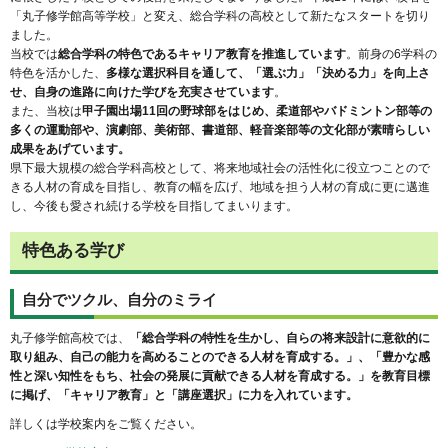
「丸子修学館高等学校」と変え、総合学科の高校として新たなスタートを切り
ました。
当校では
総合学科の特色であるキャリア教育を推進しています
。前身の6学科の
特色を活かした、
多様な選択科目を通して、「選ぶ力」「決める力」を向上さ
せ、自身の進路に向けた学びを充実させています
。
また、当校は
甲子園出場11回の野球部をはじめ、柔道部やバドミントン部等の
多くの運動部や、演劇部、美術部、書道部、軽音楽部等の文化部が素晴らしい
成果をあげています。
県下最大規模の総合学科高校として、将来地域社会の活性化に役立つことので
きる人材の育成を目指し、教育の幅を広げ、地域を担う人材の育成に更に邁進
し、今後も愛され続ける学校を目指してまいります。
特色ある学び
自分でツクル、自分のミライ
丸子修学館高校では、
「総合学科の特性を生かし、自らの将来設計に意欲的に
取り組み、自己の能力を高めることのできる人材を育成する。」、「豊かな感
性と深い知性をもち、社会の発展に貢献できる人材を育成する。」を教育目標
に掲げ、「キャリア教育」と「講座選択」に力を入れています。
詳しくは学校案内をご覧ください。