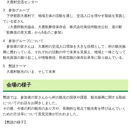
大鹿村交流センター
3 参加グループ
下伊那郡大鹿村で、地域主体の活動を通じ、交流人口を増やす取組を実践し
ている皆さん
（大鹿村観光協会、大鹿歌舞伎保存会、株式会社南信州観光公社、道の駅
「歌舞伎の里大鹿」から6名のご参加）
4 参加グループについて
参加者の皆さんは、大鹿村の交流人口増加を大きな目標として、村の観光振
興に携わっている。それぞれの活動の中で未来を見据え、地域と一体となって
観光資源の掘り起こしや情報発信、民俗芸能の保存伝承等に取り組んでいる。
5 懇談テーマ
大鹿村観光のいま、そして未来
会場の様子
懇談では、参加者の皆さんから村の観光の現状や課題、観光振興に関する取組
についてのお話をお聞きしました。
その後、今後の村の観光のあり方や、長期的な視点で観光客を呼び込んでいく
ための方法等について意見交換が行われました。
【懇談の様子】