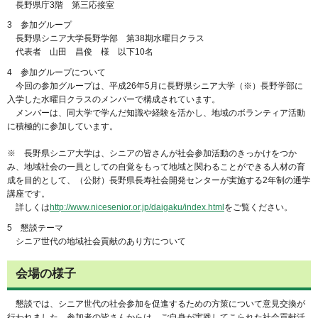
長野県庁3階 第三応接室
3 参加グループ
長野県シニア大学長野学部 第38期水曜日クラス
代表者 山田 昌俊 様 以下10名
4 参加グループについて
今回の参加グループは、平成26年5月に長野県シニア大学（※）長野学部に
入学した水曜日クラスのメンバーで構成されています。
メンバーは、同大学で学んだ知識や経験を活かし、地域のボランティア活動
に積極的に参加しています。
※ 長野県シニア大学は、シニアの皆さんが社会参加活動のきっかけをつか
み、地域社会の一員としての自覚をもって地域と関わることができる人材の育
成を目的として、（公財）長野県長寿社会開発センターが実施する2年制の通学
講座です。
詳しくは
http://www.nicesenior.or.jp/daigaku/index.html
をご覧ください。
5 懇談テーマ
シニア世代の地域社会貢献のあり方について
会場の様子
懇談では、シニア世代の社会参加を促進するための方策について意見交換が
行われました。参加者の皆さんからは、ご自身が実践してこられた社会貢献活