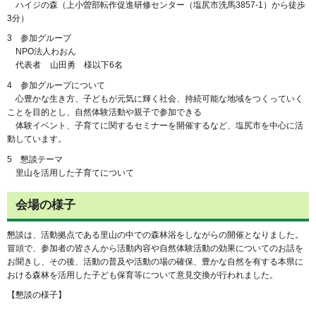
ハ
イジの森（上小曽部転作促進研修センター（塩尻市洗馬3857-1）から徒歩
3分）
3
参
加グループ
N
PO法人わおん
代
表者
山
田勇
様以
下6名
4
参
加グループについて
心
豊かな生き方、子どもが元気に輝く社会、持続可能な地域をつくっていく
ことを目的とし、自然体験活動や親子で参加できる
体
験イベント、子育てに関するセミナーを開催するなど、塩尻市を中心に活
動しています。
5
懇
談テーマ
里
山を活用した子育てについて
会場の様子
懇談は、活動拠点である里山の中での森林浴をしながらの開催となりました。
冒頭で、参加者の皆さんから活動内容や自然体験活動の効果についてのお話を
お聞きし、その後、活動の普及や活動の場の確保、豊かな自然を有する本県に
おける森林を活用した子ども保育等について意見交換が行われました。
【懇談の様子】