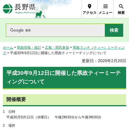
長野県Nagano Prefecture
アクセス
メニュー
検索
ホーム
>
県政情報・統計
>
広報・県民参加
>
県政ランチ（ティー）ミーティン
グ
> 平成30年9月12日に開催した県政ティーミーティングについて
更新日：2020年2月20日
平成30年9月12日に開催した県政ティーミーテ
ィングについて
開催概要
1
日
時
平
成30月9月12日（水曜日）
午
後2時30分から午後3時30分
2
場
所