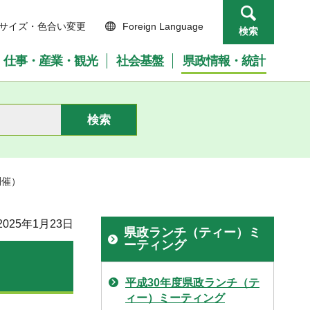
サイズ・色合い変更
Foreign Language
検索
仕事・産業・観光
社会基盤
県政情報・統計
開催）
025年1月23日
県政ランチ（ティー）ミ
ーティング
平成30年度県政ランチ（テ
ィー）ミーティング