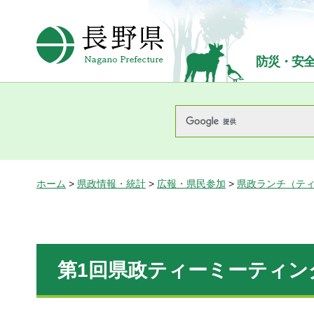
長野県Nagano Prefecture
防災・安
ホーム
>
県政情報・統計
>
広報・県民参加
>
県政ランチ（テ
第1回県政ティーミーティング