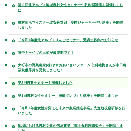
第２回北アルプス地域農村女性セミナー牛乳料理講座を開催しまし
た
農村生活マイスター北安曇支部「鹿肉ジャーキー作り講座」を開催
しました
「令和7年度北アルプスりんごセミナー」受講生募集のお知らせ
雪中キャベツの出荷が最盛期です！
大町市の野菜農家(株)ヤサカあいさいファーム 仁科祐樹さんが中日農
業賞優秀賞を受賞しました！
第2回農政セミナーを開催しました
第1回農村女性セミナー「発酵ダレづくり講座」を開催しました
「令和7年度女性が変える未来の農業推進事業」先進地視察研修を行
いました
地域における農村文化の伝承事業（郷土食料理講習会）を開催しま
した