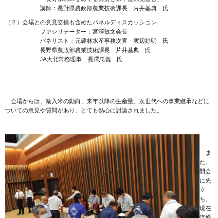
講師：長野県農政部農業技術課長 片井基典 氏
（２）会場との意見交換も含めたパネルディスカッション
ファシリテーター：宮澤敏文会長
パネリスト：元農林水産事務次官 渡辺好明 氏
長野県農政部農業技術課長 片井基典 氏
JA大北常務理事 長澤忠義 氏
会場からは、輸入米の動向、来年以降の生産量、次世代への事業継承などに
ついての意見や質問があり、とても熱心に討論されました。
ま
た、
開会
に先
立
ち、
現在
流通