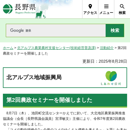
長野県Nagano Prefecture
アクセス
メニュー
検索
ホーム
>
北アルプス農業農村支援センター(技術経営普及課)
>
活動紹介
> 第2回
農政セミナーを開催しました
更新日：2025年8月28日
北アルプス地域振興局
第2回農政セミナーを開催しました
8月7日（木）、池田町交流センターかえでに於いて、大北地区農業振興推進
協議会（会長［長野県議会議員］宮澤敏文）主催により、令和7年度第2回農政
セミナーを開催しました。
「コメの動向研修会2～今後のコメのゆくえと価格を考える～」と題した本セ