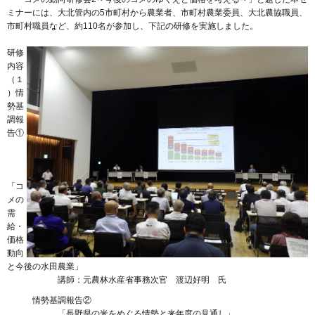
ミナーには、大北管内の5市町村から農業者、市町村農業委員、大北農協職員、
市町村職員など、約110名が参加し、下記の研修を実施しました。
研修
内容
（１
）情
勢基
調報
告①
「コ
メの
需
給・
価格
動向
と今後の水田農業」
講師：元農林水産省事務次官 渡辺好明 氏
情勢基調報告②
「長野県の米をめぐる情勢と来年度の見通し」