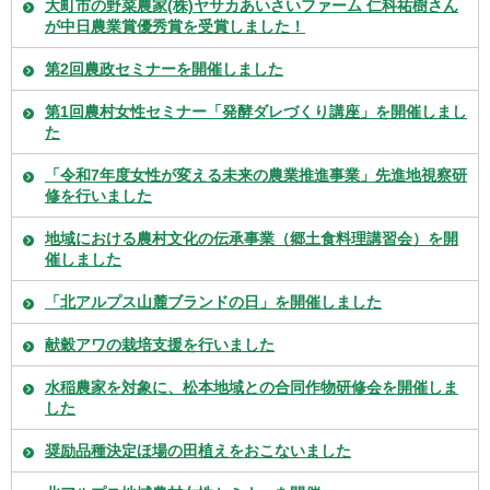
大町市の野菜農家(株)ヤサカあいさいファーム 仁科祐樹さん
が中日農業賞優秀賞を受賞しました！
第2回農政セミナーを開催しました
第1回農村女性セミナー「発酵ダレづくり講座」を開催しまし
た
「令和7年度女性が変える未来の農業推進事業」先進地視察研
修を行いました
地域における農村文化の伝承事業（郷土食料理講習会）を開
催しました
「北アルプス山麓ブランドの日」を開催しました
献穀アワの栽培支援を行いました
水稲農家を対象に、松本地域との合同作物研修会を開催しま
した
奨励品種決定ほ場の田植えをおこないました