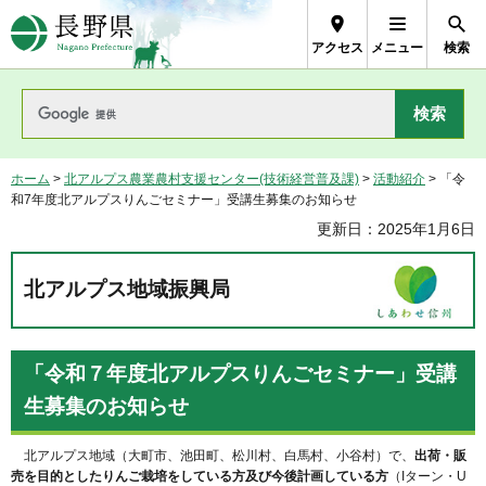
長野県Nagano Prefecture
アクセス
メニュー
検索
ホーム
>
北アルプス農業農村支援センター(技術経営普及課)
>
活動紹介
> 「令
和7年度北アルプスりんごセミナー」受講生募集のお知らせ
更新日：2025年1月6日
北アルプス地域振興局
「令和７年度北アルプスりんごセミナー」受講
生募集のお知らせ
北アルプス地域（大町市、池田町、松川村、白馬村、小谷村）で、
出荷・販
売を目的としたりんご栽培をしている方及び今後計画している方
（Iターン・U