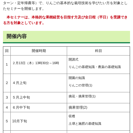
ターン・定年帰農等）で、りんごの基本的な栽培技術を学びたい方を対象とし
たセミナーを開催します。
本セミナーは、本格的な果樹経営を目指す方及び全日程（平日）を受講でき
る方を対象としています。
開催内容
回
開催時期
科目
開講式
２月13日（木）13時30分～16時
１
りんごの基礎知識・農薬の基礎知識
開園の知識
２
４月上旬
りんごの管理(1)
摘花・摘果管理(1)
３
５月上中旬
４
６月中下旬
摘果管理(2)
収穫
５
10月下旬
土壌と施肥の基礎知識