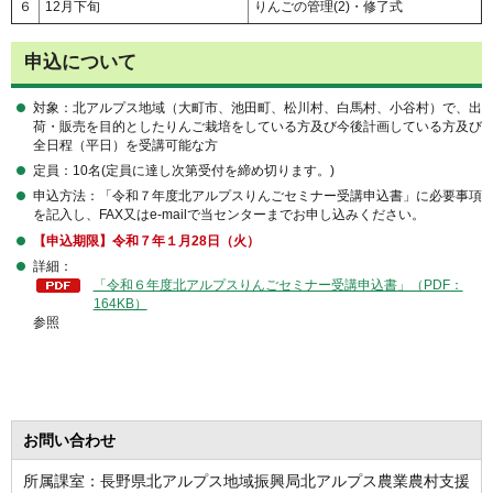
６
12月下旬
りんごの管理(2)・修了式
申込について
対象：北アルプス地域（大町市、池田町、松川村、白馬村、小谷村）で、出
荷・販売を目的としたりんご栽培をしている方及び今後計画している方及び
全日程（平日）を受講可能な方
定員：10名(定員に達し次第受付を締め切ります。)
申込方法：「令和７年度北アルプスりんごセミナー受講申込書」に必要事項
を記入し、FAX又はe-mailで当センターまでお申し込みください。
【申込期限】令和７年１月28日（火）
詳細：
「令和６年度北アルプスりんごセミナー受講申込書」（PDF：
164KB）
参照
お問い合わせ
所属課室：長野県北アルプス地域振興局北アルプス農業農村支援