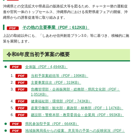
沖縄県との交流拡大や県産品の販路拡大等を図るため、チャーター便の運航促
進や官⺠⼀体のトップセールス、沖縄県内における⻑野県産フェアの開催、沖
縄県からの誘客促進等に取り組みます。
その他の主要事業（PDF：612KB）
上記の取組以外にも、「しあわせ信州創造プラン3.0」等に基づき、積極的に施
策を展開します。
令和6年度当初予算案の概要
全体版（PDF：4,494KB）
当初予算案総括等（PDF：199KB）
主要事業目次（PDF：319KB）
危機管理部・企画振興部・総務部・県民文化部（PDF：
1,051KB）
健康福祉部・環境部（PDF：743KB）
産業労働部・観光部・農政部・林務部（PDF：1,147KB）
建設部・警察本部・教育委員会・企業局（PDF：993KB）
県民参加型予算（PDF：664KB）
地域振興局長からの提案、意見等の予算への反映状況（PDF：