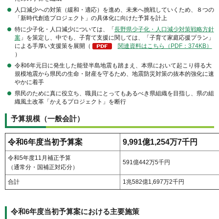
人口減少への対策（緩和・適応）を進め、未来へ挑戦していくため、８つの
「新時代創造プロジェクト」の具体化に向けた予算を計上
特に少⼦化・人口減少については、「
⻑野県少⼦化・人口減少対策戦略⽅針
案
」を策定し、中でも、⼦育て支援に関しては、「⼦育て家庭応援プラン」
による手厚い支援策を展開（
関連資料はこちら（PDF：374KB）
）
令和6年元⽇に発生した能登半島地震も踏まえ、本県において起こり得る大
規模地震から県⺠の生命・財産を守るため、地震防災対策の抜本的強化に速
やかに着手
県⺠のために真に役⽴ち、職員にとってもあるべき県組織を目指し、県の組
織風⼟改⾰「かえるプロジェクト」を断⾏
予算規模（一般会計）
令和6年度当初予算案
9,991億1,254万7千円
令和5年度11⽉補正予算
591億442万5千円
（通常分・国補正対応分）
合計
1兆582億1,697万2千円
令和6年度当初予算案における主要施策