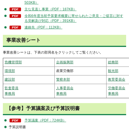
503KB）
主な見直し事業（PDF：187KB）
令和6年度当初予算要求概要に寄せられたご意見・ご提言に対す
る見解及び対応（PDF：391KB）
連絡先（PDF：112KB）
事業改善シート
事業改善シートは、下表の部局名をクリックしてご覧ください。
危機管理部
企画振興部
総務部
環境部
産業労働部
観光部
建設部
警察本部
教育委員会
監査委員
人事委員会
労働委員会
事務局
事務局
事務局
【参考】予算議案及び予算説明書
予算議案（PDF：724KB）
予算説明書