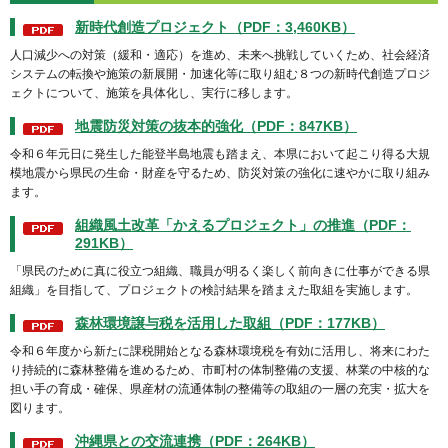
新時代創造プロジェクト（PDF：3,460KB）
人口減少への対策（緩和・適応）を進め、未来へ挑戦していくため、社会経済
システムの転換や施策の新展開・加速化等に取り組む８つの新時代創造プロジ
ェクトについて、施策を具体化し、実⾏に移します。
地震防災対策の抜本的強化（PDF：847KB）
令和６年元⽇に発生した能登半島地震も踏まえ、本県において起こり得る大規
模地震から県⺠の生命・財産を守るため、防災対策の強化に速やかに取り組み
ます。
組織風土改革「かえるプロジェクト」の推進（PDF：
291KB）
「県⺠のために真に役⽴つ組織、職員が明るく楽しく前向きに仕事ができる県
組織」を目指して、プロジェクトの検討結果を踏まえた取組を実施します。
森林環境譲与税を活⽤した取組（PDF：177KB）
令和６年度から新たに課税開始となる森林環境税を有効に活用し、将来にわた
り持続的に森林整備を進めるため、市町村の体制整備の支援、林業の中核的な
担い手の育成・確保、県産材の流通体制の整備等の取組の⼀層の充実・拡大を
図ります。
沖縄県との交流連携（PDF：264KB）