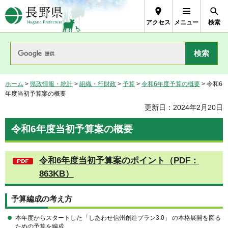
長野県Nagano Prefecture
アクセス
メニュー
検索
ホーム
>
県政情報・統計
>
組織・行財政
>
予算
>
令和6年度予算の概要
> 令和6
年度当初予算案の概要
更新日：2024年2月20日
令和6年度当初予算案の概要
令和6年度当初予算案のポイント（PDF：
863KB）
予算編成の考え方
本年度からスタートした「しあわせ信州創造プラン3.0」 の本格展開を図る
ための予算を編成