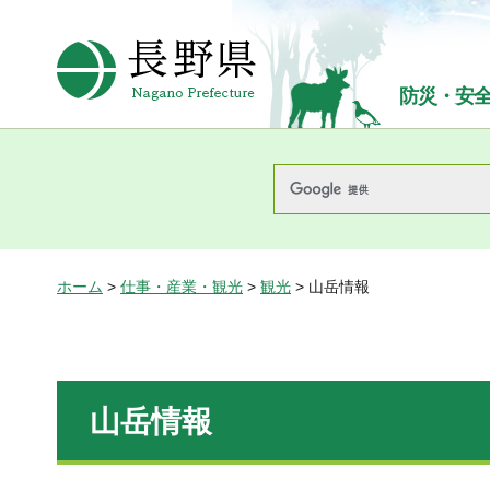
長野県Nagano Prefecture
防災・安
ホーム
>
仕事・産業・観光
>
観光
> 山岳情報
山岳情報