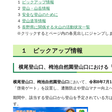
１
ピックアップ情報
２
登山・山岳情報
３
安全な登山のために
４
登山道等情報
５
長野県に関係する火山の活動状況一覧
※クリックするとページ内の各見出しにジャンプし
１ ピックアップ情報
横尾登山口、栂池自然園登山口におけ
横尾登山口、栂池自然園登山口
において、
令和8年7月
「啓発ゲート」を設置し、遭難防止や登山マナー向上
期間中、該当する登山口から登山を予定されている方
す。