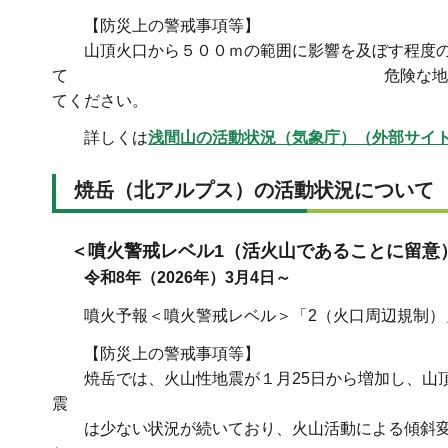
【防災上の警戒事項等】
山頂火口から５００ｍの範囲に影響を及ぼす程度の
て 危険な地域には立ち入らないで
てください。
詳しくは
浅間山の活動状況（気象庁）（外部サイ
焼岳（北アルプス）の活動状況につい
＜
噴火警戒レベル1（活火山であることに留意
令和8年（2026年）3月4日～
噴火予報＜噴火警戒レベル＞「2（火口周辺規制）」
【防災上の警戒事項等】
焼岳では、火山性地震が１月25日から増加し、山頂
震
は少ない状況が続いており、火山活動による傾斜変