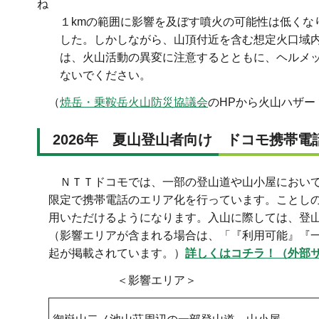
ね
１kmの範囲に影響を及ぼす噴火の可能性は低くなり
した。しかしながら、山頂付近を含む想定火口域内
は、火山活動の異変に注意するとともに、ヘルメッ
ないでください。
（
焼岳・乗鞍岳火山防災協議
会
のHPから火山ハザ
2026年 夏山登山者向け ドコモ携帯
ＮＴＴドコモでは、一部の登山道や山小屋において
限定で携帯電話のエリア化を行っています。ことし
用いただけるようになります。入山に際しては、登
（影響エリアが含まれる場合は、「『利用可能』『
起が掲載されています。）
詳しくはコチラ！（外部
＜影響エリア＞ ＜