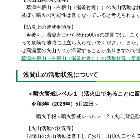
草津白根山（白根山（湯釜付近））の火山活動は静
及ぼす噴火の可能性は低くなっていると考えられま
【防災上の警戒事項等】
今後も、湯釜火口から概ね500ｍの範囲では、ご
って危険な地域には立ち入らないでください。また
は高濃度の火山ガスが滞留することがありますので
草津白根山（白根山（湯釜付近））の活動状況（気
浅間山の活動状況について
＜噴火警戒レベル１（活火山であることに留
令和8年（2026年）5月22日～
噴火予報＜噴火警戒レベル＞「2（火口周辺規制）
【火山活動の状況等】
浅間山の火山活動は低下しており、山頂火口から５