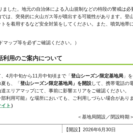
ました。地元の自治体による入山規制などの特段の警戒は必
では、突発的に火山ガス等が噴出する可能性があります。登
トを着用するなど安全対策をしてください。また、噴気地帯
ードマップ等を必ずご確認ください。）
電話利用のご案内について
、4月中旬から11月中旬頃まで「
登山シーズン限定基地局
」を
の夏も、「
登山シーズン限定基地局」を開設
して、携帯電話の
山道エリアマップにて、事前に影響エリアをご確認ください。
一部利用可能』な場所においても、ご利用しづらい場合があり
サイト
）
基地局開設／閉設時期
【開設】2026年6月30日