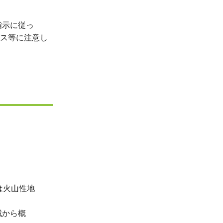
指示に従っ
等に注意し
は火山性地
域から概