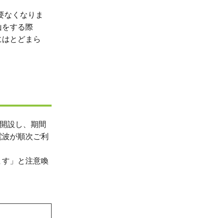
要なくなりま
山をする際
にはとどまら
開設し、期間
電波が順次ご利
ます」と注意喚
＞