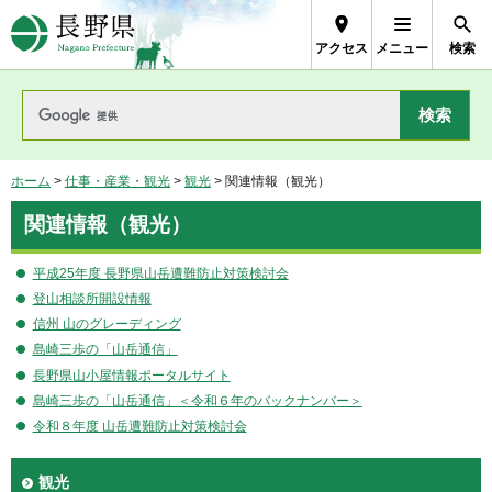
長野県Nagano Prefecture
アクセス
メニュー
検索
ホーム
>
仕事・産業・観光
>
観光
> 関連情報（観光）
関連情報（観光）
平成25年度 長野県山岳遭難防止対策検討会
登山相談所開設情報
信州 山のグレーディング
島崎三歩の「山岳通信」
長野県山小屋情報ポータルサイト
島崎三歩の「山岳通信」＜令和６年のバックナンバー＞
令和８年度 山岳遭難防止対策検討会
観光