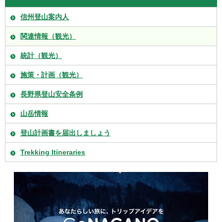
信州登山案内人
関連情報（観光）
統計（観光）
施策・計画（観光）
長野県登山安全条例
山岳情報
登山計画書を届出しましょう
Trekking Itineraries