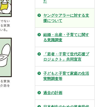
た
ヤングケアラーに対する支
援について
結婚・出産・子育てに関す
る意識調査
「若者・子育て世代応援プ
ロジェクト」共同宣言
子どもと子育て家庭の生活
実態調査等
過去の計画
日本創生のための将来世代