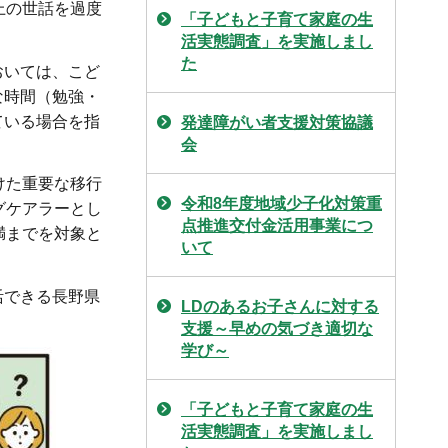
上の世話を過度
「子どもと子育て家庭の生
活実態調査」を実施しまし
た
おいては、こど
な時間（勉強・
ている場合を指
発達障がい者支援対策協議
会
けた重要な移行
令和8年度地域少子化対策重
グケアラーとし
点推進交付金活用事業につ
満までを対象と
いて
活できる長野県
LDのあるお子さんに対する
支援～早めの気づき適切な
学び～
「子どもと子育て家庭の生
活実態調査」を実施しまし