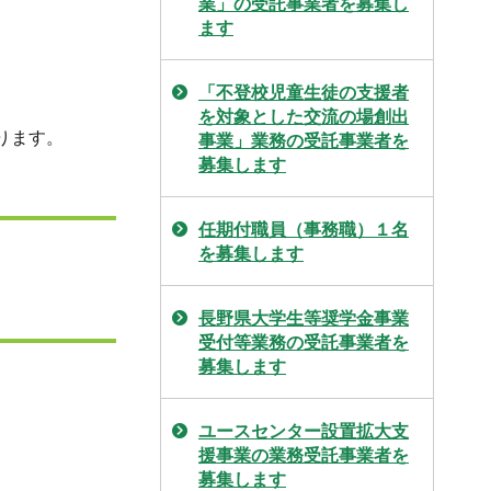
業」の受託事業者を募集し
ます
「不登校児童生徒の支援者
を対象とした交流の場創出
ります。
事業」業務の受託事業者を
募集します
任期付職員（事務職）１名
を募集します
長野県大学生等奨学金事業
受付等業務の受託事業者を
募集します
ユースセンター設置拡大支
援事業の業務受託事業者を
募集します