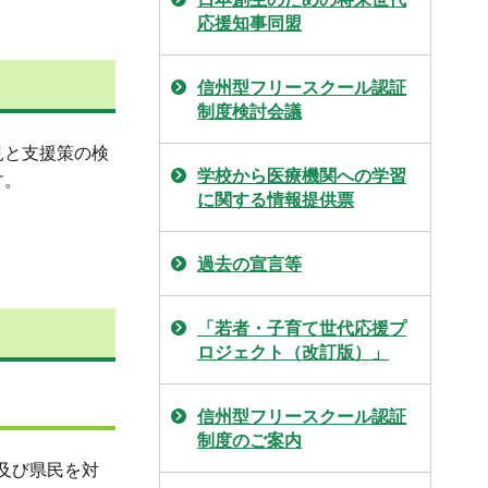
応援知事同盟
信州型フリースクール認証
制度検討会議
見と支援策の検
学校から医療機関への学習
す。
に関する情報提供票
過去の宣言等
「若者・子育て世代応援プ
ロジェクト（改訂版）」
信州型フリースクール認証
制度のご案内
等及び県民を対