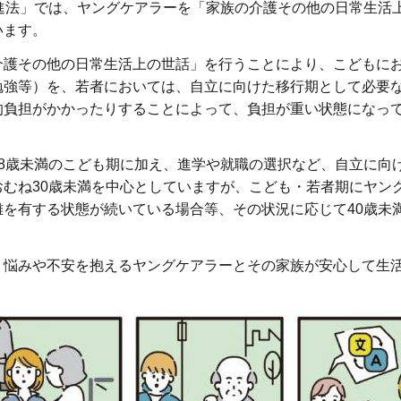
進法」では、ヤングケアラーを「家族の介護その他の日常生活
います。
護その他の日常生活上の世話」を行うことにより、こどもに
勉強等）を、若者においては、自立に向けた移行期として必要
的負担がかかったりすることによって、負担が重い状態になっ
8歳未満のこども期に加え、進学や就職の選択など、自立に向
むね30歳未満を中心としていますが、こども・若者期にヤン
を有する状態が続いている場合等、その状況に応じて40歳未
悩みや不安を抱えるヤングケアラーとその家族が安心して生