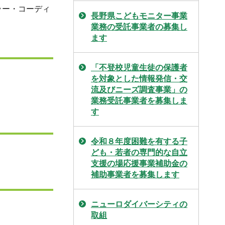
ラー・コーディ
長野県こどもモニター事業
業務の受託事業者の募集し
ます
「不登校児童生徒の保護者
を対象とした情報発信・交
流及びニーズ調査事業」の
業務受託事業者を募集しま
す
令和８年度困難を有する子
ども・若者の専門的な自立
支援の場応援事業補助金の
補助事業者を募集します
ニューロダイバーシティの
取組