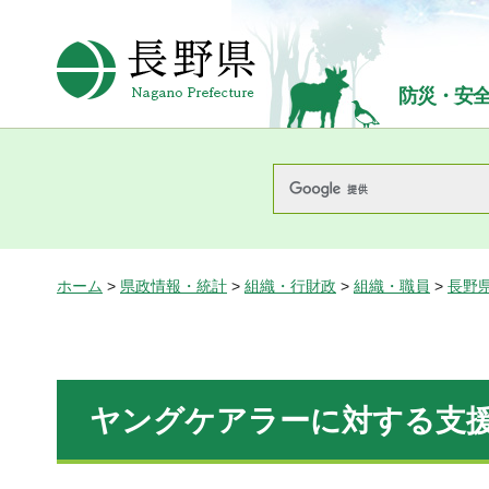
長野県Nagano Prefecture
防災・安
ホーム
>
県政情報・統計
>
組織・行財政
>
組織・職員
>
長野
ヤングケアラーに対する支