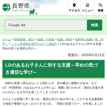
長野県Nagano Prefecture
アクセス
メニュー
検索
ホーム
>
県政情報・統計
>
組織・行財政
>
組織・職員
>
長野県の組織一覧（本
庁）
>
こども若者局次世代サポート課紹介
> LDのあるお子さんに対する支援～
早めの気づき適切な学び～
更新日：2025年5月12日
LDのあるお子さんに対する支援～早めの気づ
き適切な学び～
「知的な発達に遅れはないにも関わらず、読み書きに困難さがある」など、
LD（学習障害）のあるお子さんの中には、周囲に気づかれず、適切な支援を受
けられないまま月日を過ごしてしまう方がいます。
そのような状態に早く気づき、適切な学びに結び付けることができる支援体制
を地域で整備するきっかけとするため、「理想の支援フロー」を作成しました