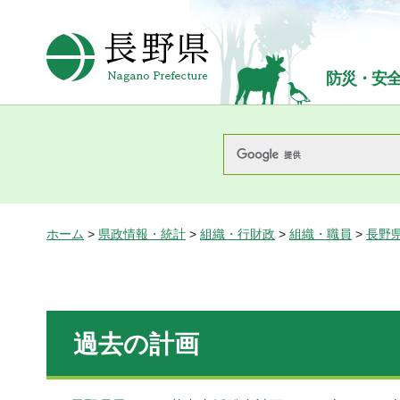
長野県Nagano Prefecture
防災・安
ホーム
>
県政情報・統計
>
組織・行財政
>
組織・職員
>
長野
過去の計画