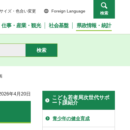
サイズ・色合い変更
Foreign Language
検索
仕事・産業・観光
社会基盤
県政情報・統計
画
026年4月20日
こども若者局次世代サポ
ート課紹介
青少年の健全育成