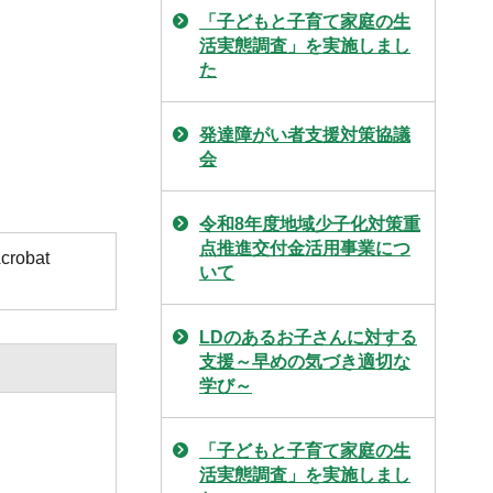
「子どもと子育て家庭の生
活実態調査」を実施しまし
た
発達障がい者支援対策協議
会
令和8年度地域少子化対策重
点推進交付金活用事業につ
obat
いて
LDのあるお子さんに対する
支援～早めの気づき適切な
学び～
「子どもと子育て家庭の生
活実態調査」を実施しまし