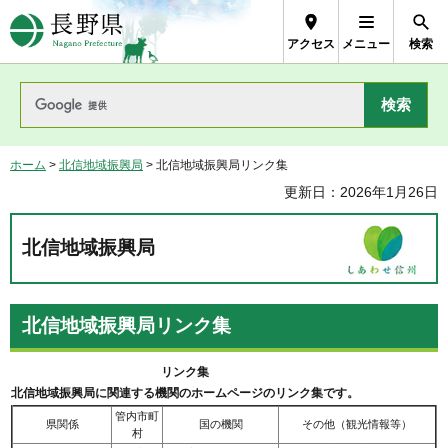
長野県Nagano Prefecture
アクセス
メニュー
検索
ホーム
>
北信地域振興局
> 北信地域振興局リンク集
更新日：2026年1月26日
北信地域振興局
北信地域振興局リンク集
リンク集
北信地域振興局に関連する機関のホームページのリンク集です。
管内市町
県関係
国の機関
その他（観光情報等）
村