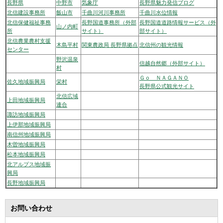
長野県
中野市
気象庁
長野県魅力発信ブログ
北信建設事務所
飯山市
千曲川河川事務所
千曲川水位情報
北信保健福祉事務
長野国道事務所（外部
長野国道道路情報サービス（外
山ノ内町
所
サイト）
部サイト）
北信農業農村支援
木島平村
関東農政局 長野県拠点
北信州の観光情報
センター
野沢温泉
信越自然郷（外部サイト）
村
Ｇｏ ＮＡＧＡＮＯ
佐久地域振興局
栄村
長野県公式観光サイト
北信広域
上田地域振興局
連合
諏訪地域振興局
上伊那地域振興局
南信州地域振興局
木曽地域振興局
松本地域振興局
北アルプス地域振
興局
長野地域振興局
お問い合わせ