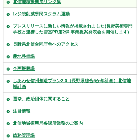
北信地域振興局リンク集
レジ袋削減県民スクラム運動
プレスリリースに新しい情報が掲載されました(長野美術専門
学校と連携した雪室PR第2弾 事業提案発表会を開催します)
長野県北信合同庁舎へのアクセス
農地整備課
企画振興課
しあわせ信州創造プラン2.0（長野県総合5か年計画）北信地
域計画
選挙、政治団体に関すること
注目情報
北信地域振興局各課所業務のご案内
総務管理課