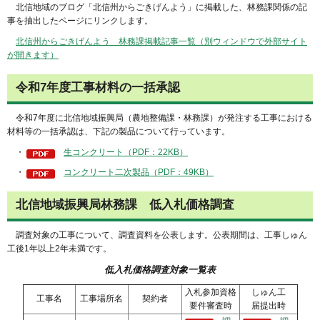
北信地域のブログ「北信州からごきげんよう」に掲載した、林務課関係の記
事を抽出したページにリンクします。
北信州からごきげんよう 林務課掲載記事一覧（別ウィンドウで外部サイト
が開きます）
令和7年度工事材料の一括承認
令和7年度に北信地域振興局（農地整備課・林務課）が発注する工事における
材料等の一括承認は、下記の製品について行っています。
・
生コンクリート（PDF：22KB）
・
コンクリート二次製品（PDF：49KB）
北信地域振興局林務課 低入札価格調査
調査対象の工事について、調査資料を公表します。公表期間は、工事しゅん
工後1年以上2年未満です。
低入札価格調査対象一覧表
入札参加資格
しゅん工
工事名
工事場所名
契約者
要件審査時
届提出時