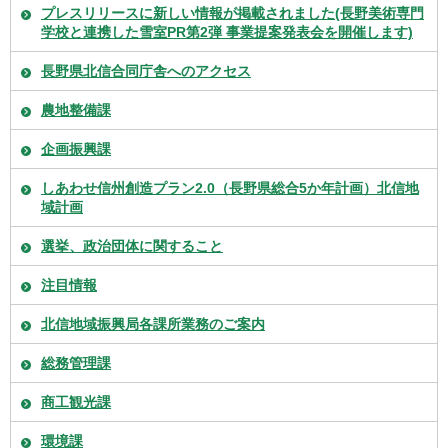
プレスリリースに新しい情報が掲載されました(長野美術専門
学校と連携した雪室PR第2弾 事業提案発表会を開催します)
長野県北信合同庁舎へのアクセス
農地整備課
企画振興課
しあわせ信州創造プラン2.0（長野県総合5か年計画）北信地
域計画
選挙、政治団体に関すること
注目情報
北信地域振興局各課所業務のご案内
総務管理課
商工観光課
環境課