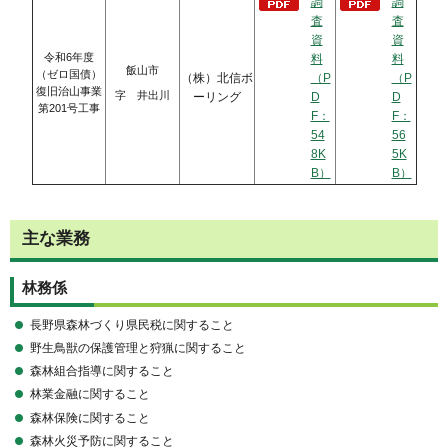
調
調
査
査
資
資
令和6年度
料
料
飯山市
（ゼロ国債）
（株）北信ボ
（P
（P
復旧治山事業
字 井出川
ーリング
D
D
第201号工事
F：
F：
54
56
8K
5K
B）
B）
主な業務
林務係
長野県森林づくり県民税に関すること
野生鳥獣の保護管理と狩猟に関すること
森林組合指導に関すること
林業金融に関すること
森林保険に関すること
森林火災予防に関すること