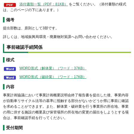
添付書類一覧（PDF：81KB）
をご覧ください。（添付書類の様式
は、このページの下にあります。）
備考
提出部数は、原則として3部です。
詳しくは、地域振興局環境・廃棄物対策課へお問い合わせください。
事前確認手続関係
様式
WORD形式（解体業）（ワード：37KB）
WORD形式（破砕業）（ワード：17KB）
内容
事業計画協議において事業計画概要説明会終了報告書を提出した後、事業内容
が自動車リサイクル法等の基準に抵触する部分がないかどうか県に事前に確認
を求めることができます。また、解体業・破砕業を行う事業所の所在地、事業
の用に供する施設の概要及び保管場所の所在地の変更の届出をしようとする場
合は、事前確認手続を行ってください。
受付期間