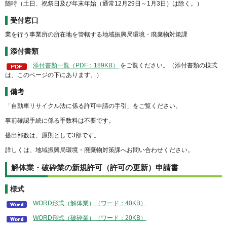
随時（土日、祝祭日及び年末年始（通常12月29日～1月3日）は除く。）
受付窓口
業を行う事業所の所在地を管轄する地域振興局環境・廃棄物対策課
添付書類
添付書類一覧（PDF：189KB）
をご覧ください。（添付書類の様式
は、このページの下にあります。）
備考
「自動車リサイクル法に係る許可申請の手引」をご覧ください。
事前確認手続に係る手数料は不要です。
提出部数は、原則として3部です。
詳しくは、地域振興局環境・廃棄物対策課へお問い合わせください。
解体業・破砕業の新規許可（許可の更新）申請書
様式
WORD形式（解体業）（ワード：40KB）
WORD形式（破砕業）（ワード：20KB）