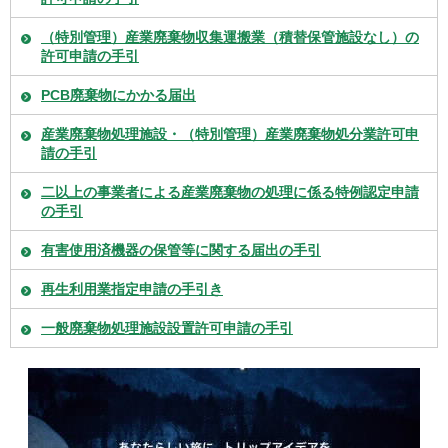
（特別管理）産業廃棄物収集運搬業（積替保管施設なし）の
許可申請の手引
PCB廃棄物にかかる届出
産業廃棄物処理施設・（特別管理）産業廃棄物処分業許可申
請の手引
二以上の事業者による産業廃棄物の処理に係る特例認定申請
の手引
有害使用済機器の保管等に関する届出の手引
再生利用業指定申請の手引き
一般廃棄物処理施設設置許可申請の手引