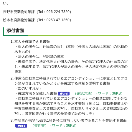
い。
長野市廃棄物対策課（Tel：026-224-7320）
松本市廃棄物対策課（Tel：0263-47-1350）
添付書類
本人を確認できる書類
・個人の場合は、住民票の写し（本籍（外国人の場合は国籍）の記載の
あるもの）
・法人の場合は、登記簿の謄本
・未成年者で、法定代理人が個人の場合、その法定代理人の住民票の写
し・未成年者で、法定代理人が法人の場合、その法定代理人の登記簿の
謄本
使用済自動車に搭載されているエアコンディショナーに冷媒としてフロ
ン類が含まれているかどうかを確認する体制を説明する書類
（次のいずれか）
・確認方法を記載した書類
（確認方法）（ワード：36KB）
・自動車に搭載されているエアコンディショナーの構造に関して十分な
知見を有する者が確認できることを示す書類（例えば、自動車整備士や
中古自動車査定士の資格証の写し、自動車リサイクル士の資格認定証の
写し、業界団体が行う講習の受講修了証の写し等）
申請者が法第45条第1項各号に該当しない者であることを誓約する書面
（誓約書）（ワード：36KB）