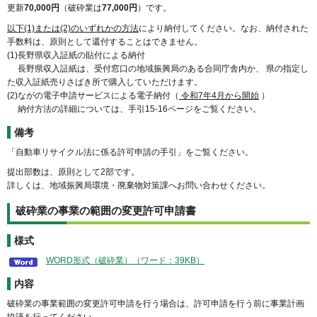
更新
70,000円
（破砕業は
77,000円
）です。
以下(1)または(2)のいずれかの方法
により納付してください。なお、納付された
手数料は、原則として還付することはできません。
(1)長野県収入証紙の貼付による納付
長野県収入証紙は、受付窓口の地域振興局のある合同庁舎内か、 県の指定し
た収入証紙売りさばき所で購入していただけます。
(2)ながの電子申請サービスによる電子納付（
令和7年4月から開始
）
納付方法の詳細については、手引15-16ページをご覧ください。
備考
「自動車リサイクル法に係る許可申請の手引」をご覧ください。
提出部数は、原則として2部です。
詳しくは、地域振興局環境・廃棄物対策課へお問い合わせください。
破砕業の事業の範囲の変更許可申請書
様式
WORD形式（破砕業）（ワード：39KB）
内容
破砕業の事業範囲の変更許可申請を行う場合は、許可申請を行う前に事業計画