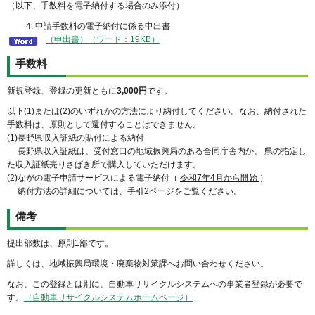
（以下、手数料を電子納付する場合のみ添付）
4. 申請手数料の電子納付に係る申出書
（申出書）（ワード：19KB）
手数料
新規登録、登録の更新ともに
3,000円
です。
以下(1)または(2)のいずれかの方法
により納付してください。なお、納付された
手数料は、原則として還付することはできません。
(1)長野県収入証紙の貼付による納付
長野県収入証紙は、受付窓口の地域振興局のある合同庁舎内か、 県の指定し
た収入証紙売りさばき所で購入していただけます。
(2)ながの電子申請サービスによる電子納付（
令和7年4月から開始
）
納付方法の詳細については、手引2ページをご覧ください。
備考
提出部数は、原則1部です。
詳しくは、地域振興局環境・廃棄物対策課へお問い合わせください。
なお、この登録とは別に、自動車リサイクルシステムへの事業者登録が必要で
す。
（自動車リサイクルシステムホームページ）