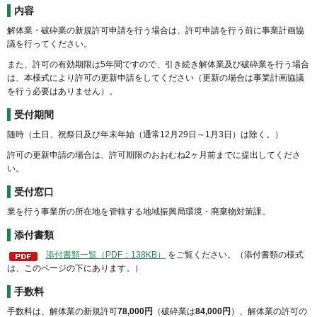
内容
解体業・破砕業の新規許可申請を行う場合は、許可申請を行う前に事業計画協
議を行ってください。
また、許可の有効期限は5年間ですので、引き続き解体業及び破砕業を行う場合
は、本様式により許可の更新申請をしてください（更新の場合は事業計画協議
を行う必要はありません）。
受付期間
随時（土日、祝祭日及び年末年始（通常12月29日～1月3日）は除く。）
許可の更新申請の場合は、許可期限のおおむね2ヶ月前までに提出してくださ
い。
受付窓口
業を行う事業所の所在地を管轄する地域振興局環境・廃棄物対策課。
添付書類
添付書類一覧（PDF：138KB）
をご覧ください。（添付書類の様式
は、このページの下にあります。）
手数料
手数料は、解体業の新規許可
78,000円
（破砕業は
84,000円
）、解体業の許可の