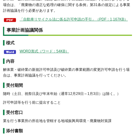
場合は、「廃棄物の適正な処理の確保に関する条例」第31条の規定による事業
計画協議を行う必要があります。
「自動車リサイクル法に係る許可申請の手引」（PDF：1,167KB）
事業計画協議関係
様式
WORD形式（ワード：54KB）
内容
解体業・破砕業の新規許可申請及び破砕業の事業範囲の変更許可申請を行う場
合は、事業計画協議を行ってください。
受付期間
随時（土日、祝祭日及び年末年始（通常12月29日～1月3日）は除く。）
許可申請等を行う前に提出すること
受付窓口
業を行う事業所の所在地を管轄する地域振興局環境・廃棄物対策課
添付書類