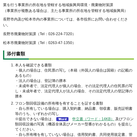
業を行う事業所の所在地を管轄する地域振興局環境・廃棄物対策課
（事業所が複数ある場合は、主たる事業所の所在地を管轄する地域振興局）
長野市内及び松本市内の事業所については、各市役所にお問い合わせくださ
い。
長野市廃棄物対策課（Tel：026-224-7320）
松本市廃棄物対策課（Tel：0263-47-1350）
添付書類
本人を確認できる書類
・個人の場合は、住民票の写し（本籍（外国人の場合は国籍）の記載の
あるもの）
・法人の場合は、登記簿の謄本
・未成年者で、法定代理人が個人の場合、その法定代理人の住民票の写
し・未成年者で、法定代理人が法人の場合、その法定代理人の登記簿の
謄本
フロン類回収設備の所有権を有することを証する書類
・自ら所有している場合は、購入契約書、納品書、領収書、販売証明書
等のうち、いずれかの写し
※提出できない場合は、
申立書（ワード：14KB）
及びフロン
類回収設備の写真（機器全体及びメーカー型番がわかるもの）を提出し
てください。
・自ら所有権を有していない場合は、借用契約書、共同使用規定書、管