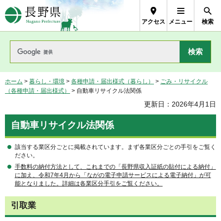
長野県Nagano Prefecture
アクセス
メニュー
検索
ホーム
>
暮らし・環境
>
各種申請・届出様式（暮らし）
>
ごみ・リサイクル
（各種申請・届出様式）
> 自動車リサイクル法関係
更新日：2026年4月1日
自動車リサイクル法関係
該当する業区分ごとに掲載されています。まず各業区分ごとの手引をご覧く
ださい。
手数料の納付方法として、これまでの「長野県収入証紙の貼付による納付」
に加え、令和7年4月から「ながの電子申請サービスによる電子納付」が可
能となりました。詳細は各業区分手引をご覧ください。
引取業