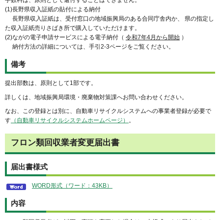
(1)長野県収入証紙の貼付による納付
長野県収入証紙は、受付窓口の地域振興局のある合同庁舎内か、 県の指定し
た収入証紙売りさばき所で購入していただけます。
(2)ながの電子申請サービスによる電子納付（
令和7年4月から開始
）
納付方法の詳細については、手引2-3ページをご覧ください。
備考
提出部数は、原則として1部です。
詳しくは、地域振興局環境・廃棄物対策課へお問い合わせください。
なお、この登録とは別に、自動車リサイクルシステムへの事業者登録が必要で
す
（自動車リサイクルシステムホームページ）
。
フロン類回収業者変更届出書
届出書様式
WORD形式（ワード：43KB）
内容