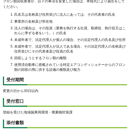
フロン類回収業者が、以下の事項を変更した場合は、本様式により届出をして
ください。
氏名又は名称及び住所並びに法人にあっては、その代表者の氏名
事業所の名称及び所在地
法人の場合は、その役員（業務を執行する社員、取締役、執行役又はこ
れらに準ずる者をいう。）の氏名
未成年者で、法定代理人が個人の場合、その法定代理人の氏名及び住所
未成年者で、法定代理人が法人である場合、その法定代理人の名称及び
住所並びにその代表者及び役員の氏名
回収しようとするフロン類の種類
使用済自動車に搭載されている特定エアコンディショナーからのフロン
類の回収の用に供する設備の種類及び能力
受付期間
変更の日から30日以内
受付窓口
登録を受けた地域振興局環境・廃棄物対策課
添付書類