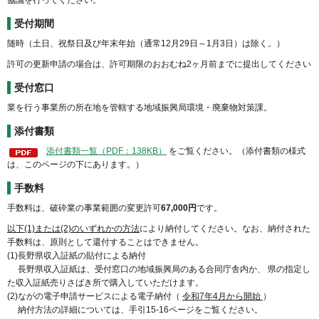
協議を行ってください。
受付期間
随時（土日、祝祭日及び年末年始（通常12月29日～1月3日）は除く。）
許可の更新申請の場合は、許可期限のおおむね2ヶ月前までに提出してください
受付窓口
業を行う事業所の所在地を管轄する地域振興局環境・廃棄物対策課。
添付書類
添付書類一覧（PDF：138KB）
をご覧ください。（添付書類の様式
は、このページの下にあります。）
手数料
手数料は、破砕業の事業範囲の変更許可
67,000円
です。
以下(1)または(2)のいずれかの方法
により納付してください。なお、納付された
手数料は、原則として還付することはできません。
(1)長野県収入証紙の貼付による納付
長野県収入証紙は、受付窓口の地域振興局のある合同庁舎内か、 県の指定し
た収入証紙売りさばき所で購入していただけます。
(2)ながの電子申請サービスによる電子納付（
令和7年4月から開始
）
納付方法の詳細については、手引15-16ページをご覧ください。