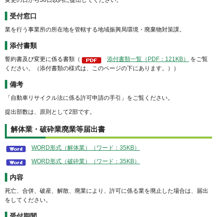
受付窓口
業を行う事業所の所在地を管轄する地域振興局環境・廃棄物対策課。
添付書類
誓約書及び変更に係る書類（
添付書類一覧（PDF：121KB）
をご覧
ください。（添付書類の様式は、このページの下にあります。））
備考
「自動車リサイクル法に係る許可申請の手引」をご覧ください。
提出部数は、原則として2部です。
解体業・破砕業廃業等届出書
WORD形式（解体業）（ワード：35KB）
WORD形式（破砕業）（ワード：35KB）
内容
死亡、合併、破産、解散、廃業により、許可に係る業を廃止した場合は、届出
をしてください。
受付期間