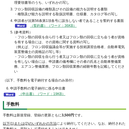
理要領書等のうち、いずれかの写し
フロン類回収設備の種類及びその設備の能力を説明する書類
・種類及び能力を説明する取扱説明書、仕様書、カタログ等の写し
申請者が法第56条第1項各号に該当しない者であることを誓約する書面
（誓約書）（ワード：36KB）
(参考資料）
・フロン類の回収を自ら行う者又はフロン類の回収に立ち会う者が資格
を有する場合には、その資格に関する資料の写し
（例えば、フロン回収協議会等が実施する技術講習合格者、自動車電気
装置整備士の資格証の写し等）
・フロン類の回収を自ら行う者又はフロン類の回収に立ち会う者が資格
を有しない場合には、申請書の備考欄にその者の氏名と自動車整備業
務、エアコン整備業務、フロン類回収業務の経験年数を記載してくださ
い
（以下、手数料を電子納付する場合のみ添付）
6. 申請手数料の電子納付に係る申出書
（申出書）（ワード：19KB）
手数料
手数料は新規登録、登録の更新ともに
3,500円
です。
以下(1)または(2)のいずれかの方法
により納付してください。なお、納付された
手数料は、原則として還付することはできません。