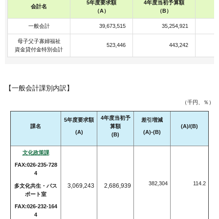
5年度要求額
4年度当初予算額
会計名
（A）
（B）
一般会計
39,673,515
35,254,921
母子父子寡婦福祉
523,446
443,242
資金貸付金特別会計
【一般会計課別内訳】
（千円、％）
4年度当初予
5年度要求額
差引増減
課名
算額
(A)/(B)
(A)
(A)-(B)
(B)
文化政策課
FAX:026-235-728
4
382,304
114.2
3,069,243
2,686,939
多文化共生・パス
ポート室
FAX:026-232-164
4