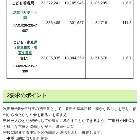
こども若者局
22,372,241
19,185,946
3,186,295
116.6
次世代サポート
課
336,406
301,687
34,719
111.5
FAX:026-235-7
087
こども・家庭課
（
児童相談・養
育支援室
22,035,835
18,884,259
3,151,576
116.7
含む）
FAX:026-235-7
390
2要求のポイント
次期総合5か年計画の初年度として、答申の基本目標「確かな暮らしを守り、信
州からゆたかな社会を創る」を踏まえ、
県民一人ひとりが安心して心豊かに暮らすことができるよう、市町村やNPOな
ど様々な主体と協働しながら、県民生活に
密接に関連する施策を関係部局と連携を図り、推進します。
◆重点的に取り組む施策