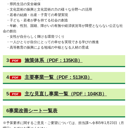
・県民生活の安全確保
・文化芸術の振興と文化芸術の力の様々な分野への活用
・若者の結婚・出産・子育ての希望実現
・子ども・若者が夢を持てる社会の創造
・年齢、性別、国籍、障がいの有無や経済状況等が障壁とならない公正な社
会の創出
・女性が自分らしく輝ける環境づくり
・一人ひとりが自分にとっての幸せを実現できる学びの推進
・高等教育の振興による地域の中核となる人材の育成
3
施策体系（PDF：135KB）
4
主要事業一覧（PDF：513KB）
5
主な見直し事業一覧（PDF：104KB）
6
事業改善シート一覧表
※予算要求に関するご意見・ご要望については、担当課へ令和5年1月23日（月