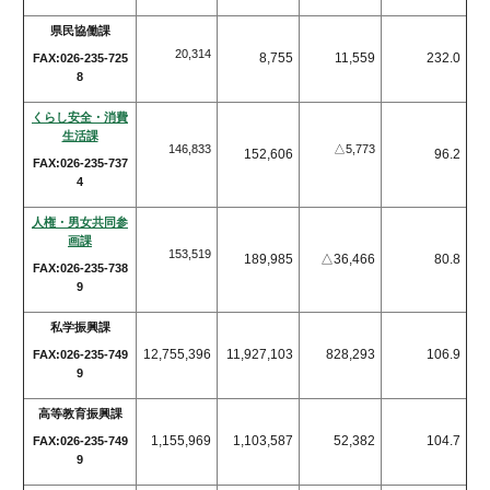
県民協働課
20,314
8,755
11,559
232.0
FAX:026-235-725
8
くらし安全・消費
生活課
146,833
△5,773
152,606
96.2
FAX:026-235-737
4
人権・男女共同参
画課
153,519
189,985
△36,466
80.8
FAX:026-235-738
9
私学振興課
12,755,396
11,927,103
828,293
106.9
FAX:026-235-749
9
高等教育振興課
1,155,969
1,103,587
52,382
104.7
FAX:026-235-749
9