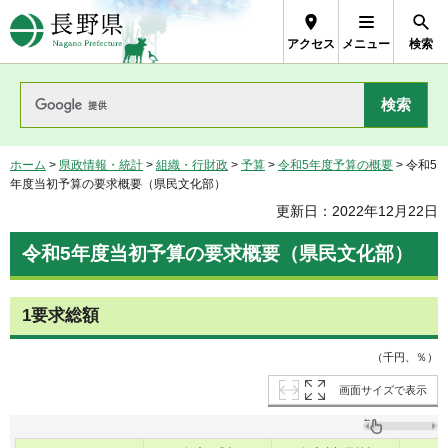
長野県Nagano Prefecture
アクセス
メニュー
検索
ホーム
>
県政情報・統計
>
組織・行財政
>
予算
>
令和5年度予算の概要
> 令和5
年度当初予算の要求概要（県民文化部）
更新日：2022年12月22日
令和5年度当初予算の要求概要（県民文化部）
1要求総額
（千円、％）
画面サイズで表示