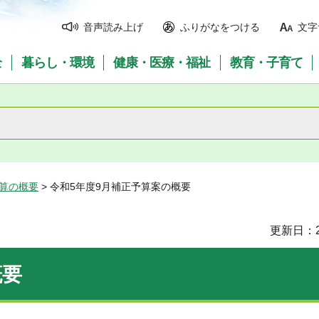
音声読み上げ
ふりがなをつける
文字
全
暮らし・環境
健康・医療・福祉
教育・子育て
予算の概要
> 令和5年度9月補正予算案の概要
更新日：2
概要