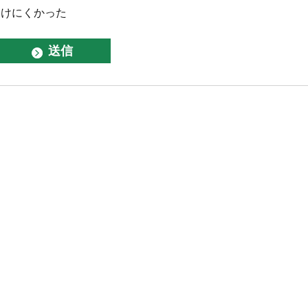
つけにくかった