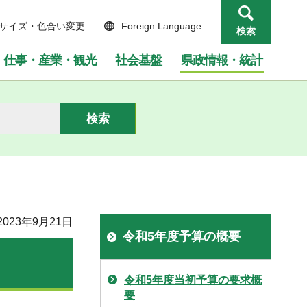
サイズ・色合い変更
Foreign Language
検索
仕事・産業・観光
社会基盤
県政情報・統計
023年9月21日
令和5年度予算の概要
令和5年度当初予算の要求概
要