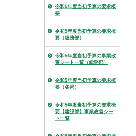
令和5年度当初予算の要求概
要
令和5年度当初予算の要求概
要（総務部）
令和5年度当初予算の事業改
善シート一覧（総務部）
令和5年度当初予算の要求概
要（各局）
令和5年度当初予算の要求概
要【建設部】事業改善シー
ト一覧