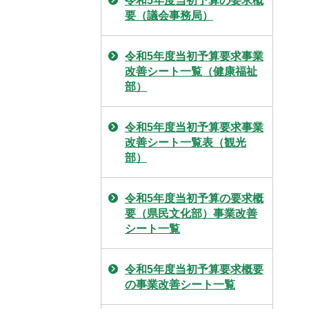
令和5年度当初予算の要求概
要（議会事務局）
令和5年度当初予算要求事業
改善シート一覧（健康福祉
部）
令和5年度当初予算要求事業
改善シート一覧表（観光
部）
令和5年度当初予算の要求概
要（県民文化部）事業改善
シート一覧
令和5年度当初予算要求概要
の事業改善シート一覧