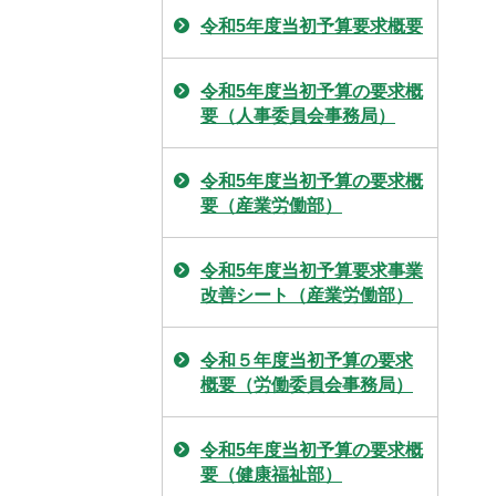
令和5年度当初予算要求概要
令和5年度当初予算の要求概
要（人事委員会事務局）
令和5年度当初予算の要求概
要（産業労働部）
令和5年度当初予算要求事業
改善シート（産業労働部）
令和５年度当初予算の要求
概要（労働委員会事務局）
令和5年度当初予算の要求概
要（健康福祉部）