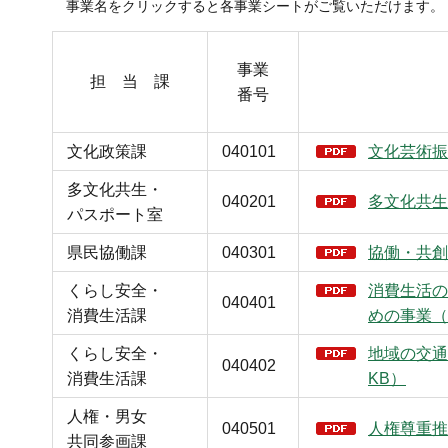
事業名をクリックすると各事業シートがご覧いただけます。（
事業
担 当 課
番号
文化政策課
040101
文化芸術振
多文化共生・
040201
多文化共生
パスポート室
県民協働課
040301
協働・共創
くらし安全・
消費生活の
040401
消費生活課
めの事業（P
くらし安全・
地域の交通
040402
消費生活課
KB）
人権・男女
040501
人権尊重推
共同参画課