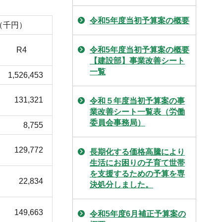
令和5年度当初予算案の概要
（千円）
R4
令和5年度当初予算案の概要
【建設部】事業改善シート
一覧
1,526,453
131,321
令和５年度当初予算案の事
業改善シート一覧表（労働
委員会事務局）
8,755
129,772
長期化する価格高騰により
生活にお困りの子育て世帯
を支援するための予算を専
22,834
決処分しました。
149,663
令和5年度6月補正予算案の