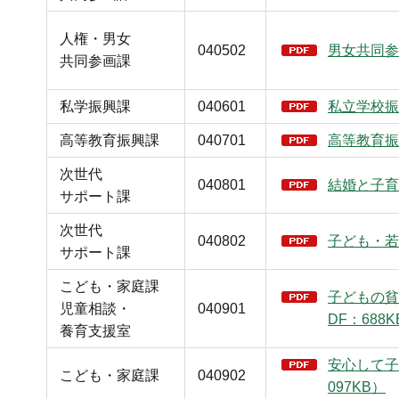
人権・男女
040502
男女共同参
共同参画課
私学振興課
040601
私立学校振
高等教育振興課
040701
高等教育振
次世代
040801
結婚と子育
サポート課
次世代
040802
子ども・若
サポート課
こども・家庭課
子どもの貧
児童相談・
040901
DF：688
養育支援室
安心して子
こども・家庭課
040902
097KB）