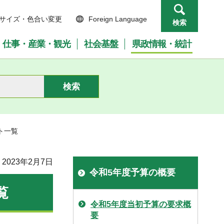
サイズ・色合い変更
Foreign Language
検索
仕事・産業・観光
社会基盤
県政情報・統計
ト一覧
2023年2月7日
令和5年度予算の概要
覧
令和5年度当初予算の要求概
要