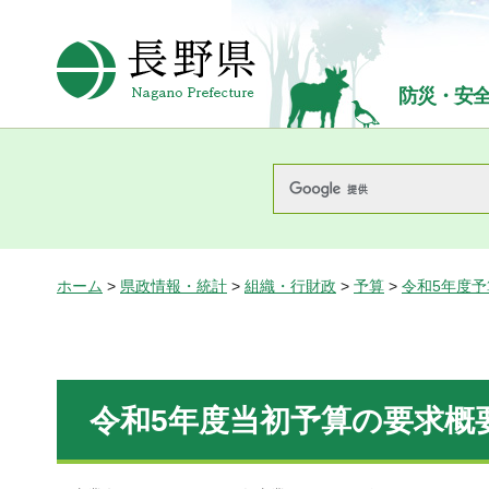
長野県Nagano Prefecture
防災・安
ホーム
>
県政情報・統計
>
組織・行財政
>
予算
>
令和5年度
令和5年度当初予算の要求概