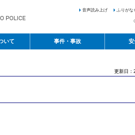
音声読み上げ
ふりがな
ついて
事件・事故
安
更新日：2