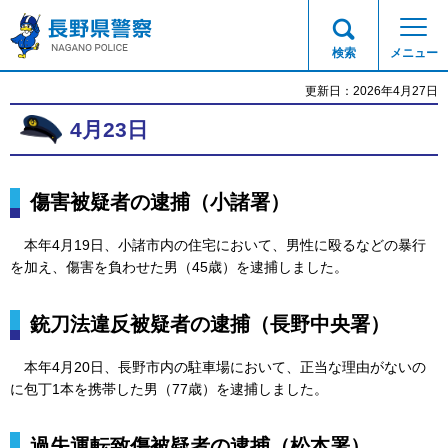
長野県警察
検索
メニュー
更新日：2026年4月27日
4月23日
傷害被疑者の逮捕（小諸署）
本
年4月19日、小諸市内の住宅において、男性に殴るなどの暴行
を加え、傷害を負わせた男（45歳）を逮捕しました。
銃刀法違反被疑者の逮捕（長野中央署）
本年4
月20日、長野市内の駐車場において、正当な理由がないの
に包丁1本を携帯した男（77歳）を逮捕しました。
過失運転致傷被疑者の逮捕（松本署）