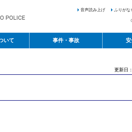
音声読み上げ
ふりがな
ついて
事件・事故
安
更新日：
。