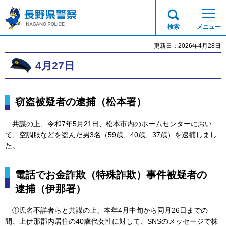
長野県警察
検索
メニュー
更新日：2026年4月28日
4月27日
窃盗被疑者の逮捕（松本署）
共謀
の上、令和7年5月21日、松本市内のホームセンターにおい
て、空調服などを盗んだ男3名（59歳、40歳、37歳）を逮捕しまし
た。
電話でお金詐欺（特殊詐欺）事件被疑者の
逮捕（伊那署）
①氏
名不詳者らと共謀の上、本年4月中旬から同月26日までの
間、上伊那郡内居住の40歳代女性に対して、SNSのメッセージで株