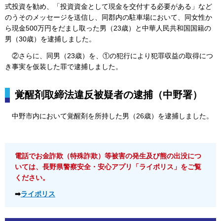
式投資を勧め、「投資資金として現金を交付する必要がある」など
のうそのメッセージを送信し、同郡内の駐車場において、同女性か
ら現金500万円をだまし取った男（23歳）と中華人民共和国国籍の
男（30歳）を逮捕しました。
②さらに
、同男（23歳）を、①の犯行により犯罪収益の取得につ
き事実を仮装した罪で逮捕しました。
覚醒剤取締法違反被疑者の逮捕（中野署）
中
野市内において覚醒剤を所持した男（26歳）を逮捕しました。
電話でお金詐欺（特殊詐欺）等被害の発生及び熊の出没につ
いては、長野県警察安全・安心アプリ「ライポリス」をご覧
ください。
➡
ライポリス