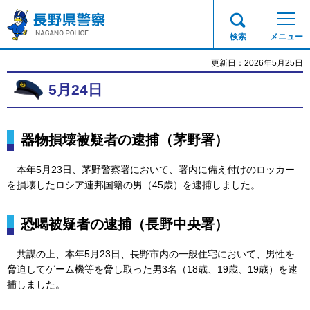
長野県警察
検索
メニュー
更新日：2026年5月25日
5月24日
器物損壊被疑者の逮捕（茅野署）
本年5月23日、茅野警
察署において、署内に備え付けのロッカー
を損壊したロシア連邦国籍の男（45歳）を逮捕しました。
恐喝被疑者の逮捕（長野中央署）
共謀の上、本年5月
23日、長野市内の一般住宅において、男性を
脅迫してゲーム機等を脅し取った男3名（18歳、19歳、19歳）を逮
捕しました。