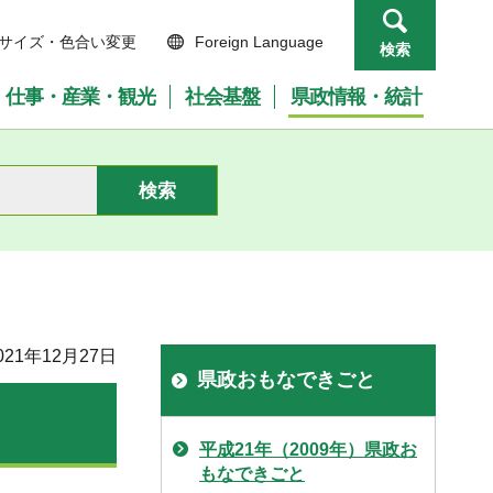
サイズ・色合い変更
Foreign Language
検索
仕事・産業・観光
社会基盤
県政情報・統計
21年12月27日
県政おもなできごと
平成21年（2009年）県政お
もなできごと