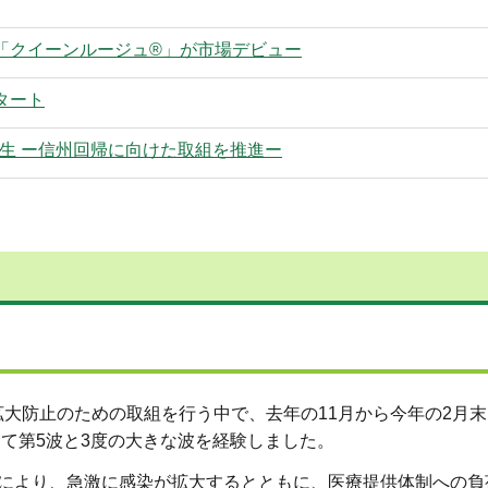
「クイーンルージュ®」が市場デビュー
タート
誕生 ー信州回帰に向けた取組を推進ー
大防止のための取組を行う中で、去年の11月から今年の2月末
けて第5波と3度の大きな波を経験しました。
響により、急激に感染が拡大するとともに、医療提供体制への負