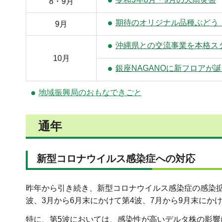
8・9月
期待のオリジナル品種ぶどう
9月
沖縄県との交流事業を本格ス
10月
銀座NAGANOに新フロアが
地域振興局のおもなできごと
通年
新型コロナウイルス感染症への対応
昨年から引き続き、新型コロナウイルス感染症の感染拡
波、3月から6月末にかけて第4波、7月から9月末にか
特に、第5波においては、感染性が高いデルタ株の影