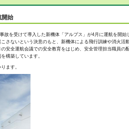
航開始
落事故を受けて導入した新機体「アルプス」が4月に運航を開始
起こさないという決意のもと、新機体による飛行訓練や消火活
月の安全運航会議での安全教育をはじめ、安全管理担当職員の
制を構築しています。
いります。