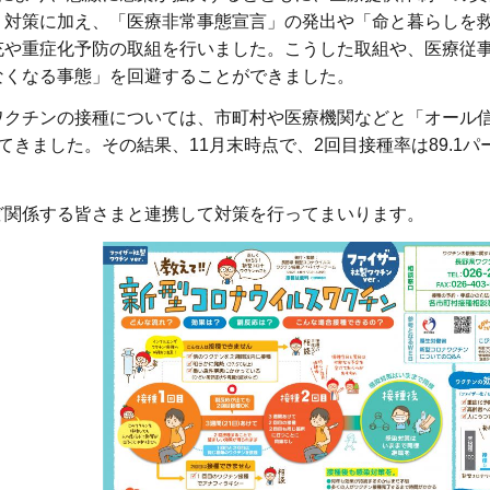
く対策に加え、「医療非常事態宣言」の発出や「命と暮らしを
充や重症化予防の取組を行いました。こうした取組や、医療従
なくなる事態」を回避することができました。
ワクチンの接種については、市町村や医療機関などと「オール
きました。その結果、11月末時点で、2回目接種率は89.1パ
ど関係する皆さまと連携して対策を行ってまいります。