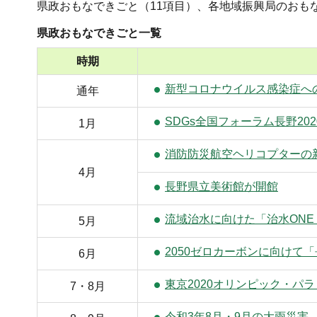
県政おもなできごと（11項目）、各地域振興局のおも
県政おもなできごと一覧
時期
新型コロナウイルス感染症へ
通年
SDGs全国フォーラム長野20
1月
消防防災航空ヘリコプターの
4月
長野県立美術館が開館
流域治水に向けた「治水ONE 
5月
2050ゼロカーボンに向けて
6月
東京2020オリンピック・パ
7・8月
令和3年8月・9月の大雨災害