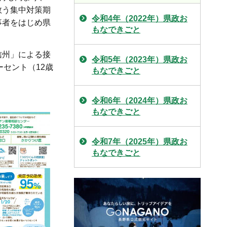
救う集中対策期
令和4年（2022年）県政お
事者をはじめ県
もなできごと
信州」による接
令和5年（2023年）県政お
ーセント（12歳
もなできごと
令和6年（2024年）県政お
もなできごと
令和7年（2025年）県政お
もなできごと