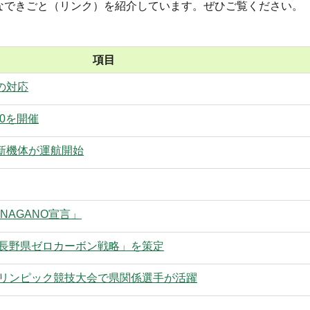
なできごと（リンク）を紹介しています。ぜひご覧ください。
項目
の対応
20を開催
新機体が運航開始
NAGANO宣言」
「長野県ゼロカーボン戦略」を策定
ラリンピック競技大会で県関係選手が活躍