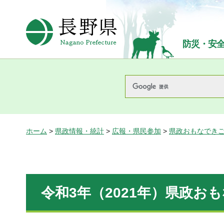
長野県Nagano Prefecture
防災・安
ホーム
>
県政情報・統計
>
広報・県民参加
>
県政おもなでき
令和3年（2021年）県政お