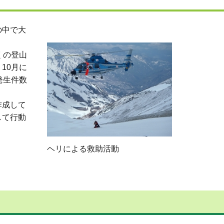
の中で大
くの登山
10月に
発生件数
作成して
して行動
ヘリによる救助活動