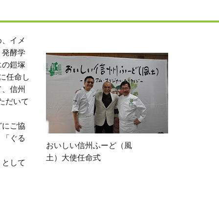
め、イメ
、発酵学
エの鎧塚
に任命し
て、信州
ただいて
どにご協
ト「ぐる
おいしい信州ふーど（風
土）大使任命式
」として