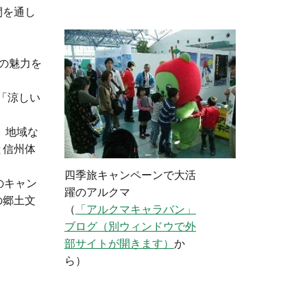
間を通し
の魅力を
「涼しい
、地域な
と信州体
四季旅キャンペーンで大活
のキャン
躍のアルクマ
の郷土文
（
「アルクマキャラバン」
ブログ（別ウィンドウで外
部サイトが開きます）
か
ら）