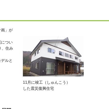
計画」が
宅につい
り、住み
モデルと
11月に竣工（しゅんこう）
した震災復興住宅