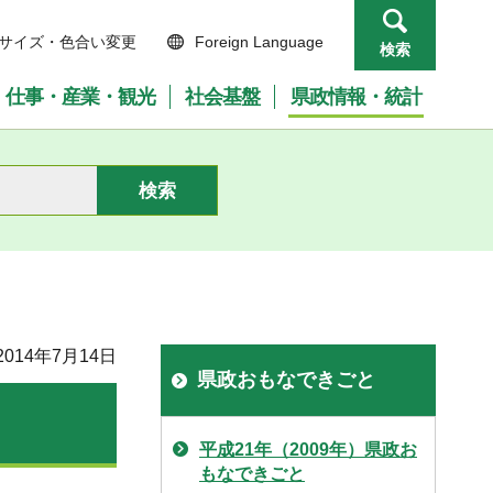
サイズ・色合い変更
Foreign Language
検索
仕事・産業・観光
社会基盤
県政情報・統計
014年7月14日
県政おもなできごと
平成21年（2009年）県政お
もなできごと