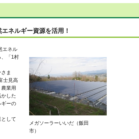
然エネルギー資源を活用！
然エネル
、「1村
ひさま
富士見高
、農業用
活かした
ルギーの
業として
メガソーラーいいだ（飯田
市）