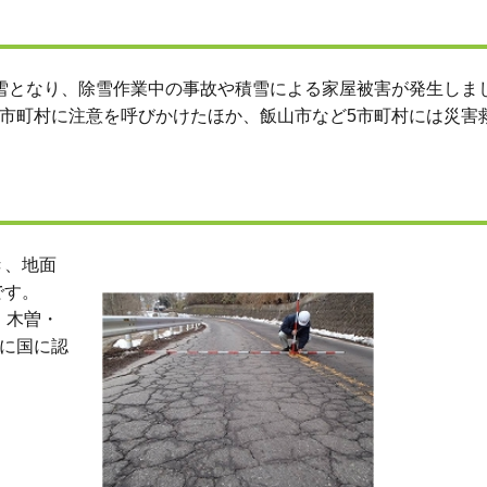
大雪となり、除雪作業中の事故や積雪による家屋被害が発生しま
、市町村に注意を呼びかけたほか、飯山市など5市町村には災害
。
き、地面
です。
・木曽・
りに国に認