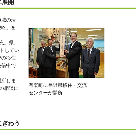
に展開
地域の活
戦略」を
充。県、
ートしてい
での移住
発信中で
開所しま
有楽町に長野県移住・交流
の相談に
センターが開所
にぎわう