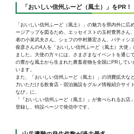
「おいしい信州ふーど（風土）」をPR！
「おいしい信州ふーど（風土）」の魅力を県内外に広
ージアップを図るため、エッセイストの玉村豊男さん
者の小泉武夫さん、シェフの中村勝宏さん、パティシ
俊彦さんの4人を「おいしい信州ふーど（風土）大使」
ました。大使の方々には、さまざまなイベントを通じ
の豊かな風土から生まれた農畜産物を全国にPRしてい
います。
また、「おいしい信州ふーど（風土）」の消費拡大な
力いただける飲食店・宿泊施設をグルメ情報紹介サイ
なび」に、
「『おいしい信州ふーど（風土）』が食べられるお店
登録し、特設ページで発信中です。
山岳遭難の発生件数が過去最多