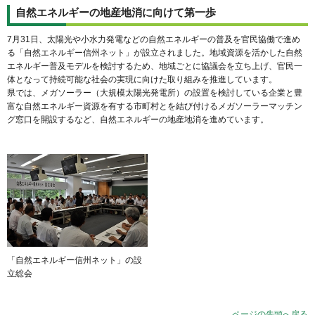
自然エネルギーの地産地消に向けて第一歩
7月31日、太陽光や小水力発電などの自然エネルギーの普及を官民協働で進め
る「自然エネルギー信州ネット」が設立されました。地域資源を活かした自然
エネルギー普及モデルを検討するため、地域ごとに協議会を立ち上げ、官民一
体となって持続可能な社会の実現に向けた取り組みを推進しています。
県では、メガソーラー（大規模太陽光発電所）の設置を検討している企業と豊
富な自然エネルギー資源を有する市町村とを結び付けるメガソーラーマッチン
グ窓口を開設するなど、自然エネルギーの地産地消を進めています。
「自然エネルギー信州ネット」の設
立総会
ページの先頭へ戻る