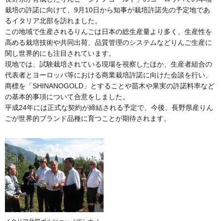
栽培の許諾に向けて、9月10日から知事が栽培許諾先の予定地であ
るイタリア北部を訪れました。
この地域で生産されるりんごは日本の総生産量より多く、生産性を
高める栽培技術や共同出荷、品質管理のシステムなどりんご生産に
関し世界的にも注目されています。
現地では、試験栽培されている現場を視察したほか、生産者組合の
代表者とヨーロッパ等における商業栽培許諾に向けた会談を行い、
商標を「SHINANOGOLD」とすることや苗木や果実の許諾料率など
の基本的事項について合意をしました。
平成24年には正式な契約が締結される予定で、今後、長野県産りん
ごが世界的ブランド品種に育つことが期待されます。