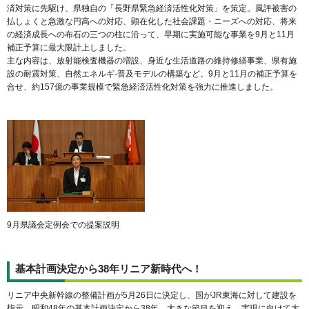
済対策に先駆け、県独自の「長野県緊急経済活性化対策」を策定。風評被害の
払しょくと急激な円高への対応、顕在化した社会課題・ニーズへの対応、将来
の経済成長への布石の三つの柱に沿って、早期に実施可能な事業を9月と11月
補正予算に最大限計上しました。
主な内容は、放射能検査機器の増設、身近な生活道路の維持修繕事業、県有施
設の耐震対策、自然エネルギ-普及モデルの構築など。9月と11月の補正予算を
合せ、約157億の事業規模で緊急経済活性化対策を強力に推進しました。
9月県議会定例会での提案説明
基本計画決定から38年リニア新時代へ！
リニア中央新幹線の整備計画が5月26日に決定し、国がJR東海に対して建設を
指示。昭和48年の基本計画決定から38年、大きな節目を迎え、実現に向けて大