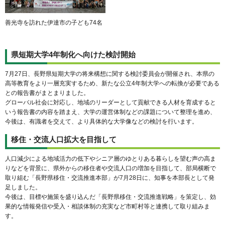
善光寺を訪れた伊達市の子ども74名
県短期大学4年制化へ向けた検討開始
7月27日、長野県短期大学の将来構想に関する検討委員会が開催され、本県の
高等教育をより一層充実するため、新たな公立4年制大学への転換が必要である
との報告書がまとまりました。
グローバル社会に対応し、地域のリーダーとして貢献できる人材を育成すると
いう報告書の内容を踏まえ、大学の運営体制などの課題について整理を進め、
今後は、有識者を交えて、より具体的な大学像などの検討を行います。
移住・交流人口拡大を目指して
人口減少による地域活力の低下やシニア層のゆとりある暮らしを望む声の高ま
りなどを背景に、県外からの移住者や交流人口の増加を目指して、部局横断で
取り組む「長野県移住・交流推進本部」が7月28日に、知事を本部長として発
足しました。
今後は、目標や施策を盛り込んだ「長野県移住・交流推進戦略」を策定し、効
果的な情報発信や受入・相談体制の充実など市町村等と連携して取り組みま
す。