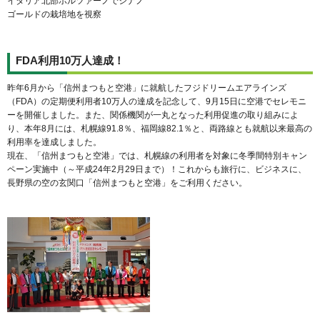
イタリア北部ボルツァーノでシナノ
ゴールドの栽培地を視察
FDA利用10万人達成！
昨年6月から「信州まつもと空港」に就航したフジドリームエアラインズ
（FDA）の定期便利用者10万人の達成を記念して、9月15日に空港でセレモニ
ーを開催しました。また、関係機関が一丸となった利用促進の取り組みによ
り、本年8月には、札幌線91.8％、福岡線82.1％と、両路線とも就航以来最高の
利用率を達成しました。
現在、「信州まつもと空港」では、札幌線の利用者を対象に冬季間特別キャン
ペーン実施中（～平成24年2月29日まで）！これからも旅行に、ビジネスに、
長野県の空の玄関口「信州まつもと空港」をご利用ください。