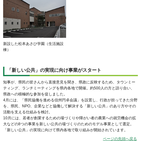
新設した松本あさひ学園（生活施設
棟）
「新しい公共」の実現に向け事業がスタート
知事が、県民の皆さんから直接意見を聞き、県政に反映するため、タウンミー
ティング、ランチミーティングを県内各地で開催。約500人の方と語り合い、
県政への積極的な参加を促しました。
4月には、「県民協働を進める信州円卓会議」を設置し、行政が担ってきた分野
を、県民、NPO、企業などと協働して解決する「新しい公共」のあり方やその
活動を支える仕組みを検討。
10月には、若者が創業するための場づくりや障がい者の農業への就労機会の拡
大などの8つの事業を新しい公共の場づくりのためのモデル事業として選定。
「新しい公共」の実現に向けて県内各地で取り組みが開始されています。
ページの先頭へ戻る