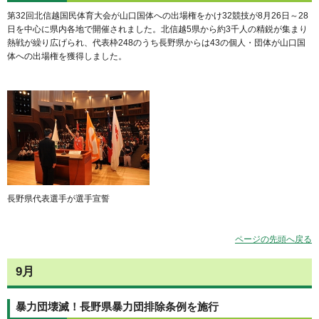
第32回北信越国民体育大会が山口国体への出場権をかけ32競技が8月26日～28
日を中心に県内各地で開催されました。北信越5県から約3千人の精鋭が集まり
熱戦が繰り広げられ、代表枠248のうち長野県からは43の個人・団体が山口国
体への出場権を獲得しました。
長野県代表選手が選手宣誓
ページの先頭へ戻る
9月
暴力団壊滅！長野県暴力団排除条例を施行