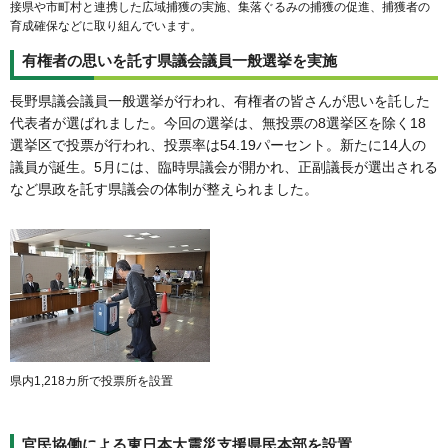
接県や市町村と連携した広域捕獲の実施、集落ぐるみの捕獲の促進、捕獲者の
育成確保などに取り組んでいます。
有権者の思いを託す県議会議員一般選挙を実施
長野県議会議員一般選挙が行われ、有権者の皆さんが思いを託した
代表者が選ばれました。今回の選挙は、無投票の8選挙区を除く18
選挙区で投票が行われ、投票率は54.19パーセント。新たに14人の
議員が誕生。5月には、臨時県議会が開かれ、正副議長が選出される
など県政を託す県議会の体制が整えられました。
県内1,218カ所で投票所を設置
官民協働による東日本大震災支援県民本部を設置