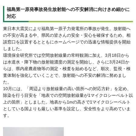
福島第一原発事故発生放射能への不安解消に向けきめ細かに
対応
東日本大震災により福島第一原子力発電所の事故が発生。放射能へ
の不安が高まる中、県民の皆さんの安全・安心を確保するため、相
談窓口を設置するとともにホームページでの迅速な情報提供を開始
しました。
環境保全研究所では空間放射線量の常時観測に加え、3月18日から
は水道水・降下物の放射能濃度の測定を開始し、さらに3月24日か
らは、県内産農産物等の測定・検査を始めるなど、順次、監視・検
査体制を強化していくことで、放射能への不安の解消に努めまし
た。
10月には、「周辺より放射線量の高い箇所への対応方針」を定め、
除染を行う目安を「地表での空間放射線量が1マイクロシーベルト以
上の箇所」としました。地表から1mの高さで1マイクロシーベルト
としている国よりも厳しい基準を設定し、安全性をより高めていま
す。