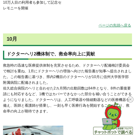
10万人目の利用者も参加して記念セ
レモニーを開催
ページの先頭へ戻る
10月
ドクターヘリ2機体制で、救命率向上に貢献
救急時の迅速な医療提供体制を充実させるため、ドクターヘリ配備検討委員会
で検討を重ね、1月にドクターヘリの増強へ向けた報告書が知事へ提出されまし
た。この報告書に基づき、県内2機目のドクターヘリが10月に信州大学医学部
附属病院に配備されました。
佐久総合病院のヘリと合わせた2カ月間の出動回数は84件となり、8件の重復要
請にも対応するなど、1機ではカバーできなかった部分を補い合うことができる
ようになりました。ドクターヘリは、人工呼吸器や除細動器などの医療機器を
備え、医師と看護師が搭乗し、一刻も早く医療行為を開始することにより、救
命率の向上が期待できます。