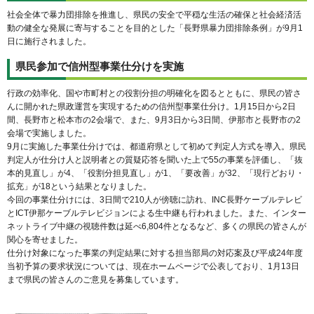
社会全体で暴力団排除を推進し、県民の安全で平穏な生活の確保と社会経済活
動の健全な発展に寄与することを目的とした「長野県暴力団排除条例」が9月1
日に施行されました。
県民参加で信州型事業仕分けを実施
行政の効率化、国や市町村との役割分担の明確化を図るとともに、県民の皆さ
んに開かれた県政運営を実現するための信州型事業仕分け。1月15日から2日
間、長野市と松本市の2会場で、また、9月3日から3日間、伊那市と長野市の2
会場で実施しました。
9月に実施した事業仕分けでは、都道府県として初めて判定人方式を導入。県民
判定人が仕分け人と説明者との質疑応答を聞いた上で55の事業を評価し、「抜
本的見直し」が4、「役割分担見直し」が1、「要改善」が32、「現行どおり・
拡充」が18という結果となりました。
今回の事業仕分けには、3日間で210人が傍聴に訪れ、INC長野ケーブルテレビ
とICT伊那ケーブルテレビジョンによる生中継も行われました。また、インター
ネットライブ中継の視聴件数は延べ6,804件となるなど、多くの県民の皆さんが
関心を寄せました。
仕分け対象になった事業の判定結果に対する担当部局の対応案及び平成24年度
当初予算の要求状況については、現在ホームページで公表しており、1月13日
まで県民の皆さんのご意見を募集しています。