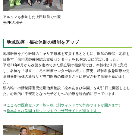
アルクマも参加した上田駅前での観
光PRの様子
地域医療・福祉体制の機能をアップ
地域医療を担う医師のキャリア形成を支援するとともに、医師の確保・定着を
目指す「信州医師確保総合支援センター」を10月26日に開設しました。
平成21年6月から改築を進めてきた県立駒ケ根病院では、本館棟が1月に完成
し、名称を「県立こころの医療センター駒ヶ根」に変更。精神科救急医療や児
童思春期病棟の新設など専門医療の機能をさらに充実させて診療を始めまし
た。
県内唯一の情緒障害児短期治療施設「松本あさひ学園」を4月1日に開設しまし
た。心理的に不安定となった子どもへの治療を総合的に行っています。
⇒
こころの医療センター駒ヶ根（別ウィンドウで外部サイトが開きます）
⇒
松本あさひ学園（別ウィンドウで外部サイトが開きます）