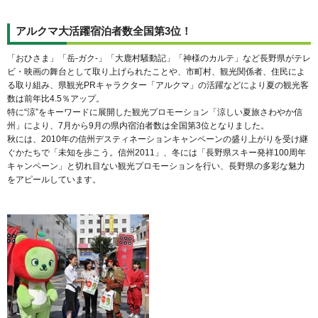
アルクマ大活躍宿泊者数全国第3位！
「おひさま」「岳-ガク-」「大鹿村騒動記」「神様のカルテ」など長野県がテレ
ビ・映画の舞台として取り上げられたことや、市町村、観光関係者、住民によ
る取り組み、県観光PRキャラクター「アルクマ」の活躍などにより夏の観光客
数は前年比4.5％アップ。
特に“涼”をキーワードに展開した観光プロモーション「涼しい夏旅さわやか信
州」により、7月から9月の県内宿泊者数は全国第3位となりました。
秋には、2010年の信州デスティネーションキャンペーンの盛り上がりを受け継
ぐかたちで「未知を歩こう。信州2011」、冬には「長野県スキー発祥100周年
キャンペーン」と切れ目ない観光プロモーションを行い、長野県の多彩な魅力
をアピールしています。