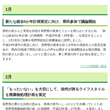
1月
新たな総合5か年計画策定に向け、県民参加で議論開始
県民の皆さんと実現を目指す長野県の将来ビジョンを明らかにするため、「新
たな総合5か年計画（計画期間：平成25年度～29年度）」を策定することと
し、1月18日に知事が長野県総合計画審議会に諮問しました。
平成24年度中の策定に向け、長野県の将来を担う大学生や高校生との意見交換
会や、県内10地域で県民の皆さんの声をお聞きする地域懇談会を順次開催。県
民の皆さんの思いをしっかりと受け止め、夢と希望の持てる計画を策定してい
きます。
ページの先頭へ戻る
2月
「もったいない」を大切にして、信州が誇るライフスタイル
を廃棄物処理計画を策定
長野県の豊かな自然の恵みを、将来の世代へしっかりと引き継いでいくため
「長野県廃棄物処理計画（計画期間：平成23年度～27年度）」を策定しまし