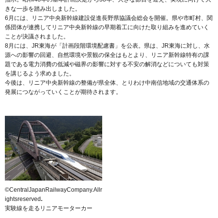
きな一歩を踏み出しました。
6月には、リニア中央新幹線建設促進長野県協議会総会を開催。県や市町村、関
係団体が連携してリニア中央新幹線の早期着工に向けた取り組みを進めていく
ことが決議されました。
8月には、JR東海が「計画段階環境配慮書」を公表。県は、JR東海に対し、水
源への影響の回避、自然環境や景観の保全はもとより、リニア新幹線特有の課
題である電力消費の低減や磁界の影響に対する不安の解消などについても対策
を講じるよう求めました。
今後は、リニア中央新幹線の整備が県全体、とりわけ中南信地域の交通体系の
発展につながっていくことが期待されます。
©CentralJapanRailwayCompany.Allr
ightsreserved
.
実験線を走るリニアモーターカー