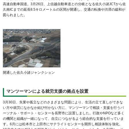
高速自動車国道。3月26日、上信越自動車道との分岐となる佐久小諸JCTから佐
久南ICまでの延長8.5キロメートルの区間が開通し、交通の転換や渋滞の緩和が
図られました。
開通した佐久小諸ジャンクション
マンツーマンによる就労支援の拠点を設置
3月30日、失業や孤立などのさまざまな問題により、生活の立て直しができな
い方や就労になかなか結び付かない方に、マンツーマンで相談・支援を行うパ
ーソナル・サポート・センターを長野市に設置しました。行政やNPOなど多く
の機関と組織が一緒になって、自立につながるよう総合的な支援を行っていま
す。6月には松本市と上田市にサテライトセンターを開所し相談体制を強化。