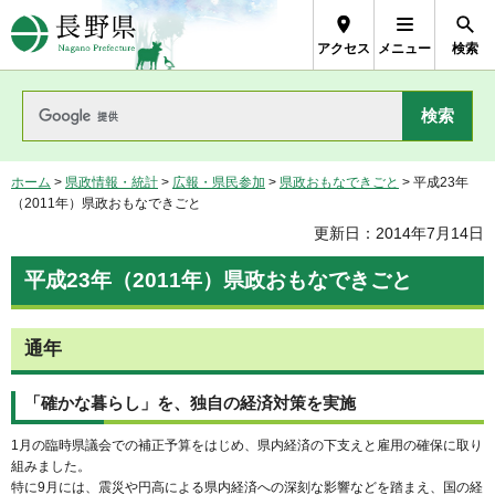
長野県Nagano Prefecture
アクセス
メニュー
検索
ホーム
>
県政情報・統計
>
広報・県民参加
>
県政おもなできごと
> 平成23年
（2011年）県政おもなできごと
更新日：2014年7月14日
平成23年（2011年）県政おもなできごと
通年
「確かな暮らし」を、独自の経済対策を実施
1月の臨時県議会での補正予算をはじめ、県内経済の下支えと雇用の確保に取り
組みました。
特に9月には、震災や円高による県内経済への深刻な影響などを踏まえ、国の経