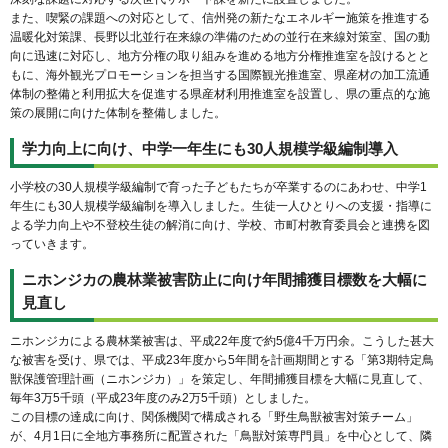
また、喫緊の課題への対応として、信州発の新たなエネルギー施策を推進する
温暖化対策課、長野以北並行在来線の準備のための並行在来線対策室、国の動
向に迅速に対応し、地方分権の取り組みを進める地方分権推進室を設けるとと
もに、海外観光プロモーションを担当する国際観光推進室、県産材の加工流通
体制の整備と利用拡大を促進する県産材利用推進室を設置し、県の重点的な施
策の展開に向けた体制を整備しました。
学力向上に向け、中学一年生にも30人規模学級編制導入
小学校の30人規模学級編制で育った子どもたちが卒業するのにあわせ、中学1
年生にも30人規模学級編制を導入しました。生徒一人ひとりへの支援・指導に
よる学力向上や不登校生徒の解消に向け、学校、市町村教育委員会と連携を図
っていきます。
ニホンジカの農林業被害防止に向け年間捕獲目標数を大幅に
見直し
ニホンジカによる農林業被害は、平成22年度で約5億4千万円余。こうした甚大
な被害を受け、県では、平成23年度から5年間を計画期間とする「第3期特定鳥
獣保護管理計画（ニホンジカ）」を策定し、年間捕獲目標を大幅に見直して、
毎年3万5千頭（平成23年度のみ2万5千頭）としました。
この目標の達成に向け、関係機関で構成される「野生鳥獣被害対策チーム」
が、4月1日に全地方事務所に配置された「鳥獣対策専門員」を中心として、隣