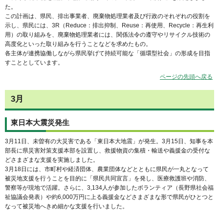
た。
この計画は、県民、排出事業者、廃棄物処理業者及び行政のそれぞれの役割を
示し、県民には、3R（Reduce：排出抑制、Reuse：再使用、Recycle：再生利
用）の取り組みを、廃棄物処理業者には、関係法令の遵守やリサイクル技術の
高度化といった取り組みを行うことなどを求めたもの。
各主体が連携協働しながら県民挙げて持続可能な「循環型社会」の形成を目指
すこととしています。
ページの先頭へ戻る
3月
東日本大震災発生
3月11日、未曽有の大災害である「東日本大地震」が発生。3月15日、知事を本
部長に県災害対策支援本部を設置し、救援物資の集積・輸送や義援金の受付な
どさまざまな支援を実施しました。
3月18日には、市町村や経済団体、農業団体などとともに県民が一丸となって
被災地支援を行うことを目的に「県民共同宣言」を発し、医療救護班や消防、
警察等が現地で活躍。さらに、3,134人が参加したボランティア（長野県社会福
祉協議会発表）や約6,000万円に上る義援金などさまざまな形で県民がひとつと
なって被災地へきめ細かな支援を行いました。