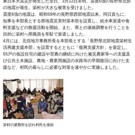
東日本大震災が発生した翌日、3月12日未明、震度6強の長野県北部
の地震が発生。栄村が大きな被害を受けました。
震度6強の地震は、昭和59年の長野県西部地震以来。同日直ちに、
知事を本部長とする県地震災害対策本部を設置し、給水車派遣や食
料支援などの救援活動を開始。また、県との連絡調整を行うことを
目的に栄村へ県職員を常駐で派遣しました。
4月には、北信地方事務所長を本部長とする「長野県北部地震栄村生
活再建支援本部」を設置するとともに「復興支援方針」を策定し、
55戸の仮設住宅の建設や営農の継続に向けた被災農家等への支援及
び公共土木施設、農地・農業用施設の水路等の早期復旧に向けた支
援など、村民の暮らしに必要な対策を速やかに実施しました。
栄村の避難所を訪れ村民を激励