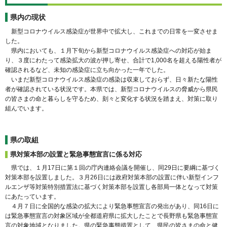
県内の現状
新型コロナウイルス感染症が世界中で拡大し、これまでの日常を一変させま
した。
県内においても、１月下旬から新型コロナウイルス感染症への対応が始ま
り、３度にわたって感染拡大の波が押し寄せ、合計で1,000名を超える陽性者が
確認されるなど、未知の感染症に立ち向かった一年でした。
いまだ新型コロナウイルス感染症の感染は収束しておらず、日々新たな陽性
者が確認されている状況です。本県では、新型コロナウイルスの脅威から県民
の皆さまの命と暮らしを守るため、刻々と変化する状況を踏まえ、対策に取り
組んでいます。
県の取組
県対策本部の設置と緊急事態宣言に係る対応
県では、１月17日に第１回の庁内連絡会議を開催し、同29日に要綱に基づく
対策本部を設置しました。３月26日には政府対策本部の設置に伴い新型インフ
ルエンザ等対策特別措置法に基づく対策本部を設置し各部局一体となって対策
にあたっています。
４月７日に全国的な感染の拡大により緊急事態宣言の発出があり、同16日に
は緊急事態宣言の対象区域が全都道府県に拡大したことで長野県も緊急事態宣
言の対象地域となりました。県の緊急事態措置として、県民の皆さまの命と健