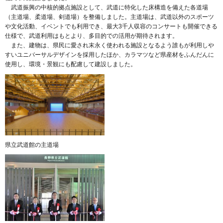
武道振興の中核的拠点施設として、武道に特化した床構造を備えた各道場
（主道場、柔道場、剣道場）を整備しました。主道場は、武道以外のスポーツ
や文化活動、イベントでも利用でき、最大3千人収容のコンサートも開催できる
仕様で、武道利用はもとより、多目的での活用が期待されます。
また、建物は、県民に愛され末永く使われる施設となるよう誰もが利用しや
すいユニバーサルデザインを採用したほか、カラマツなど県産材をふんだんに
使用し、環境・景観にも配慮して建設しました。
県立武道館の主道場