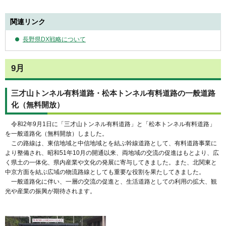
関連リンク
長野県DX戦略について
9月
三才山トンネル有料道路・松本トンネル有料道路の一般道路
化（無料開放）
令和2年9月1日に「三才山トンネル有料道路」と「松本トンネル有料道路」
を一般道路化（無料開放）しました。
この路線は、東信地域と中信地域とを結ぶ幹線道路として、有料道路事業に
より整備され、昭和51年10月の開通以来、両地域の交流の促進はもとより、広
く県土の一体化、県内産業や文化の発展に寄与してきました。また、北関東と
中京方面を結ぶ広域の物流路線としても重要な役割を果たしてきました。
一般道路化に伴い、一層の交流の促進と、生活道路としての利用の拡大、観
光や産業の振興が期待されます。