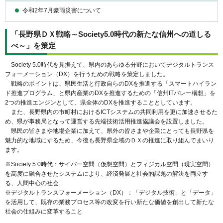
令和2年7月豪雨災害について
「長野県ＤＸ戦略～Society5.0時代の新たな信州への道しる
べ～」を策定
Society 5.0時代を見据えて、県内のあらゆる分野においてデジタルトランス
フォーメーション（DX）を行うための戦略を策定しました。
戦略のポイントは、県民生活と行政自らのDXを推進する「スマートハイラン
ド推進プログラム」と県内産業のDXを推進するための「信州ITバレー構想」を
2つの推進エンジンとして、県全体のDXを推進することとしています。
また、長野県内の市町村におけるICTシステムの共同利用を更に加速させるた
め、県が事務局となって運営する先端技術活用推進協議会を設置しました。
県民の皆さまや地場企業に加えて、県外の皆さまや企業にとっても長野県を
魅力的な地域にするため、今後も長野県全域のＤＸの推進に取り組んでまいり
ます。
※Society 5.0時代：サイバー空間（仮想空間）とフィジカル空間（現実空間）
を高度に融合させたシステムにより、経済発展と社会的課題の解決を両立す
る、人間中心の社会
※デジタルトランスフォーメーション（DX）：「デジタル技術」と「データ」
を活用して、既存の業務プロセス等の改変を行い新たな価値を創出して新たな
社会の仕組みに変革すること