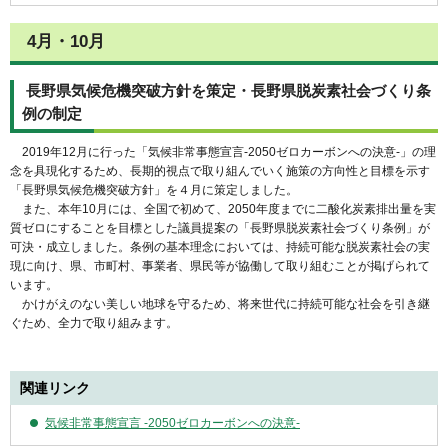
4月・10月
長野県気候危機突破方針を策定・長野県脱炭素社会づくり条
例の制定
2019年12月に行った「気候非常事態宣言-2050ゼロカーボンへの決意-」の理
念を具現化するため、長期的視点で取り組んでいく施策の方向性と目標を示す
「長野県気候危機突破方針」を４月に策定しました。
また、本年10月には、全国で初めて、2050年度までに二酸化炭素排出量を実
質ゼロにすることを目標とした議員提案の「長野県脱炭素社会づくり条例」が
可決・成立しました。条例の基本理念においては、持続可能な脱炭素社会の実
現に向け、県、市町村、事業者、県民等が協働して取り組むことが掲げられて
います。
かけがえのない美しい地球を守るため、将来世代に持続可能な社会を引き継
ぐため、全力で取り組みます。
関連リンク
気候非常事態宣言 -2050ゼロカーボンへの決意-