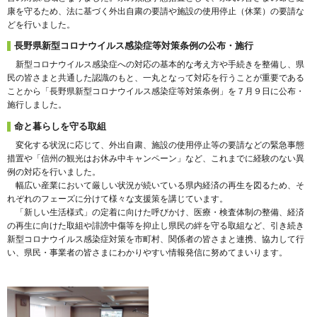
康を守るため、法に基づく外出自粛の要請や施設の使用停止（休業）の要請な
どを行いました。
長野県新型コロナウイルス感染症等対策条例の公布・施行
新型コロナウイルス感染症への対応の基本的な考え方や手続きを整備し、県
民の皆さまと共通した認識のもと、一丸となって対応を行うことが重要である
ことから「長野県新型コロナウイルス感染症等対策条例」を７月９日に公布・
施行しました。
命と暮らしを守る取組
変化する状況に応じて、外出自粛、施設の使用停止等の要請などの緊急事態
措置や「信州の観光はお休み中キャンペーン」など、これまでに経験のない異
例の対応を行いました。
幅広い産業において厳しい状況が続いている県内経済の再生を図るため、そ
れぞれのフェーズに分けて様々な支援策を講じています。
「新しい生活様式」の定着に向けた呼びかけ、医療・検査体制の整備、経済
の再生に向けた取組や誹謗中傷等を抑止し県民の絆を守る取組など、引き続き
新型コロナウイルス感染症対策を市町村、関係者の皆さまと連携、協力して行
い、県民・事業者の皆さまにわかりやすい情報発信に努めてまいります。