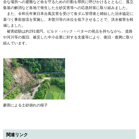
全な場所への避難など命を守るための行動を県民に呼びかけるとともに、孤立
集落の解消など各地で発生した土砂災害等への応急対策に取り組みました。
また、令和元年東日本台風災害を受けて各ダム管理者と締結した治水協定に
基づく事前放流を実施し、木曽川等の水位を低下させることで、洪水被害を軽
減しました。
被害総額は約291億円。ビルド・バック・ベターの視点を持ちながら、道路
や河川等の復旧、被災した中小企業に対する支援等により、復旧・復興に取り
組んでいます。
豪雨による土砂崩れの様子
関連リンク