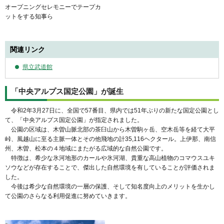
オープニングセレモニーでテープカ
ットをする知事ら
関連リンク
県立武道館
「中央アルプス国定公園」が誕生
令和2年3月27日に、全国で57番目、県内では51年ぶりの新たな国定公園とし
て、「中央アルプス国定公園」が指定されました。
公園の区域は、木曽山脈北部の茶臼山から木曽駒ヶ岳、空木岳等を経て大平
峠、風越山に至る主脈一体とその他飛地の計35,116ヘクタール。上伊那、南信
州、木曽、松本の４地域にまたがる広域的な自然公園です。
特徴は、希少な氷河地形のカールや氷河湖、貴重な高山植物のコマウスユキ
ソウなどが存在することで、傑出した自然環境を有していることが評価されま
した。
今後は希少な自然環境の一層の保護、そして知名度向上のメリットを生かし
て公園のさらなる利用促進に努めていきます。