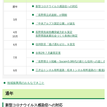
新型コロナウイルス感染症への対応
通年
「長野県立武道館」が開館
3月
「中央アルプス国定公園」が誕生
長野県気候危機突破方針を策定
4月
長野県脱炭素社会づくり条例の制定
10月
信州防災「逃げ遅れゼロ」を
宣言
6月
令和2年７月豪雨災害
7月
「長野県ＤＸ戦略～Society5.0時代の新たな信州への道し
三才山トンネル有料道路・松本トンネル有料道路の一般道路
9月
地域振興局のおもなできごと
通年
新型コロナウイルス感染症への対応