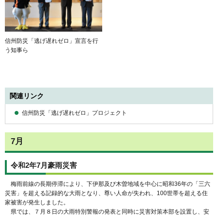
信州防災「逃げ遅れゼロ」宣言を行
う知事ら
関連リンク
信州防災「逃げ遅れゼロ」プロジェクト
7月
令和2年7月豪雨災害
梅雨前線の長期停滞により、下伊那及び木曽地域を中心に昭和36年の「三六
災害」を超える記録的な大雨となり、尊い人命が失われ、100世帯を超える住
家被害が発生しました。
県では、７月８日の大雨特別警報の発表と同時に災害対策本部を設置し、安