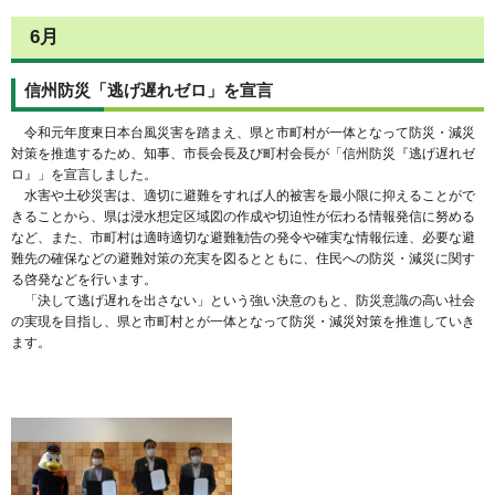
6月
信州防災「逃げ遅れゼロ」を宣言
令和元年度東日本台風災害を踏まえ、県と市町村が一体となって防災・減災
対策を推進するため、知事、市長会長及び町村会長が「信州防災『逃げ遅れゼ
ロ』」を宣言しました。
水害や土砂災害は、適切に避難をすれば人的被害を最小限に抑えることがで
きることから、県は浸水想定区域図の作成や切迫性が伝わる情報発信に努める
など、また、市町村は適時適切な避難勧告の発令や確実な情報伝達、必要な避
難先の確保などの避難対策の充実を図るとともに、住民への防災・減災に関す
る啓発などを行います。
「決して逃げ遅れを出さない」という強い決意のもと、防災意識の高い社会
の実現を目指し、県と市町村とが一体となって防災・減災対策を推進していき
ます。