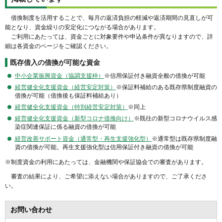
借換制度を活用することで、毎月の返済負担の軽減や返済期間の見直しが可
能となり、資金繰りの安定化につながる場合があります。
ご利用にあたっては、資金ごとに対象要件や申込条件が異なりますので、詳
細は各資金のページをご確認ください。
既存借入の借換が可能な資金
中小企業振興資金（協調支援枠）
※信用保証付き融資全般の借換が可能
経営健全化支援資金（経営安定対策）
※保証料補給のある既存県制度融資の
借換が可能（借換後も保証料補給あり）
経営健全化支援資金（特別経営安定対策）
※同上
経営健全化支援資金（新型コロナ借換向け）
※既往の新型コロナウイルス感
染症関連保証に係る融資の借換が可能
経営改善サポート資金（通常型・再生支援強化型）
※通常型は既存県制度融
資の借換が可能。再生支援強化型は信用保証付き融資の借換が可能
※制度資金の利用にあたっては、金融機関や保証協会での審査があります。
審査の結果により、ご希望に添えない場合がありますので、ご了承くださ
い。
お問い合わせ