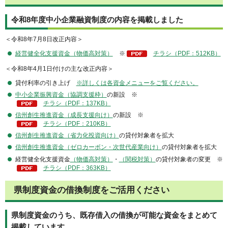
令和8年度中小企業融資制度の内容を掲載しました
＜令和8年7月8日改正内容＞
経営健全化支援資金（物価高対策）
※
チラシ（PDF：512KB）
＜令和8年4月1日付けの主な改正内容＞
貸付利率の引き上げ
※詳しくは各資金メニューをご覧ください。
中小企業振興資金（協調支援枠）
の新設 ※
チラシ（PDF：137KB）
信州創生推進資金（成長支援向け）
の新設 ※
チラシ（PDF：210KB）
信州創生推進資金（省力化投資向け）
の貸付対象者を拡大
信州創生推進資金（ゼロカーボン・次世代産業向け）
の貸付対象者を拡大
経営健全化支援資金
（物価高対策）
・
（関税対策）
の貸付対象者の変更 ※
チラシ（PDF：363KB）
県制度資金の借換制度をご活用ください
県制度資金のうち、既存借入の借換が可能な資金をまとめて
掲載しています