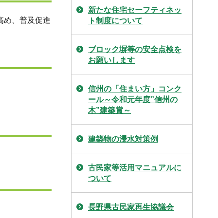
新たな住宅セーフティネッ
高め、普及促進
ト制度について
ブロック塀等の安全点検を
お願いします
信州の「住まい方」コンク
ール～令和元年度”信州の
木”建築賞～
建築物の浸水対策例
古民家等活用マニュアルに
ついて
長野県古民家再生協議会