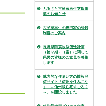
ふるさと古民家再生支援事
業のお知らせ
古民家再生の専門家の登録
制度のご案内
長野県耐震改修促進計画
（第Ⅳ期）（案）に関して
県民の皆様のご意見を募集
します
魅力的な住まい方の情報発
信サイト「信州を住みこな
す ～信州版住宅すごろく
～」を開設しました