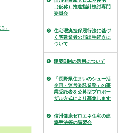
信州型健康ゼロエネ住宅
（仮称）推進指針検討専門
委員会
KB）
住宅瑕疵担保履行法に基づ
く宅建業者の届出手続きに
ついて
建築BIMの活用について
「長野県住まいのシュー活
企画・運営委託業務」の事
業受託者を公募型プロポー
ザル方式により募集します
信州健康ゼロエネ住宅の建
築手法等の講習会