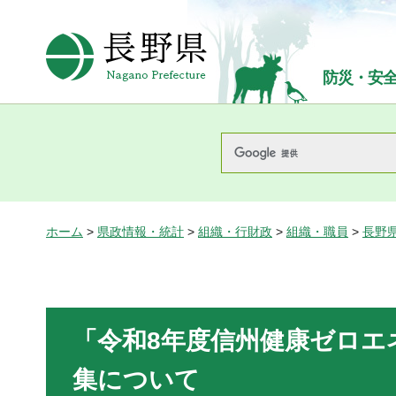
長野県Nagano Prefecture
防災・安
ホーム
>
県政情報・統計
>
組織・行財政
>
組織・職員
>
長野
「令和8年度信州健康ゼロエ
集について