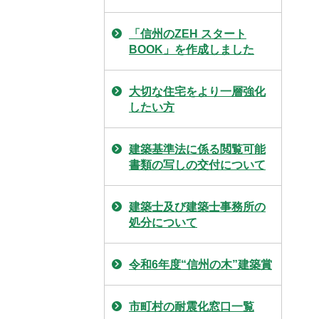
「信州のZEH スタート
BOOK」を作成しました
大切な住宅をより一層強化
したい方
建築基準法に係る閲覧可能
書類の写しの交付について
建築士及び建築士事務所の
処分について
令和6年度“信州の木”建築賞
市町村の耐震化窓口一覧