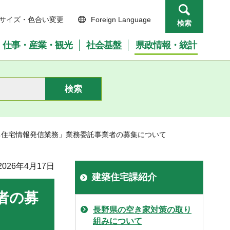
サイズ・色合い変更
Foreign Language
検索
仕事・産業・観光
社会基盤
県政情報・統計
ネ住宅情報発信業務」業務委託事業者の募集について
026年4月17日
建築住宅課紹介
者の募
長野県の空き家対策の取り
組みについて