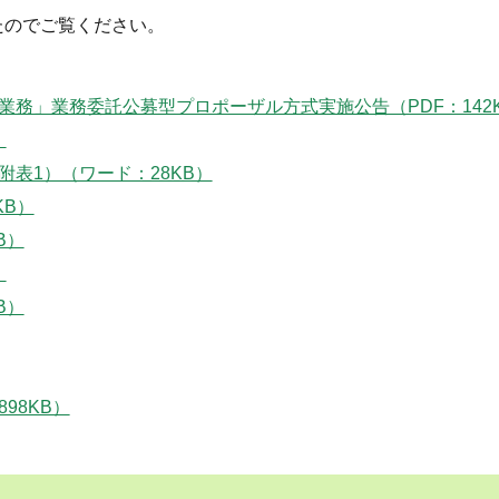
たのでご覧ください。
務」業務委託公募型プロポーザル方式実施公告（PDF：142
）
表1）（ワード：28KB）
KB）
B）
）
B）
98KB）