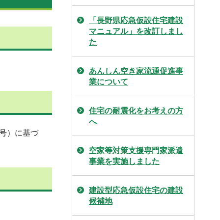
「長野県応急仮設住宅建設
マニュアル」を改訂しまし
た
あんしん空き家流通促進事
業について
住宅の耐震化をお考えの方
へ
0号）に基づ
空家等対策支援専門家派遣
事業を実施しました
建設型応急仮設住宅の建設
候補地