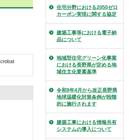
住宅分野における2050ゼロ
カーボン実現に関する協定
建築工事等における電子納
品について
地域型住宅グリーン化事業
obat
における長野県が定める地
域住文化要素基準
令和9年4月から改正長野県
地球温暖化対策条例が段階
的に施行されます
建築工事における情報共有
システムの導入について