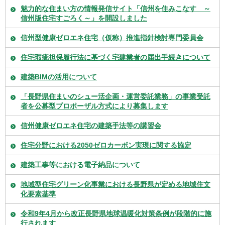
魅力的な住まい方の情報発信サイト「信州を住みこなす ～
信州版住宅すごろく～」を開設しました
信州型健康ゼロエネ住宅（仮称）推進指針検討専門委員会
住宅瑕疵担保履行法に基づく宅建業者の届出手続きについて
建築BIMの活用について
「長野県住まいのシュー活企画・運営委託業務」の事業受託
者を公募型プロポーザル方式により募集します
信州健康ゼロエネ住宅の建築手法等の講習会
住宅分野における2050ゼロカーボン実現に関する協定
建築工事等における電子納品について
地域型住宅グリーン化事業における長野県が定める地域住文
化要素基準
令和9年4月から改正長野県地球温暖化対策条例が段階的に施
行されます