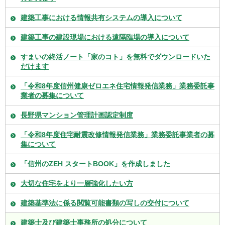
建築工事における情報共有システムの導入について
建築工事の建設現場における遠隔臨場の導入について
すまいの終活ノート「家のコト」を無料でダウンロードいた
だけます
「令和8年度信州健康ゼロエネ住宅情報発信業務」業務委託事
業者の募集について
長野県マンション管理計画認定制度
「令和8年度住宅耐震改修情報発信業務」業務委託事業者の募
集について
「信州のZEH スタートBOOK」を作成しました
大切な住宅をより一層強化したい方
建築基準法に係る閲覧可能書類の写しの交付について
建築士及び建築士事務所の処分について