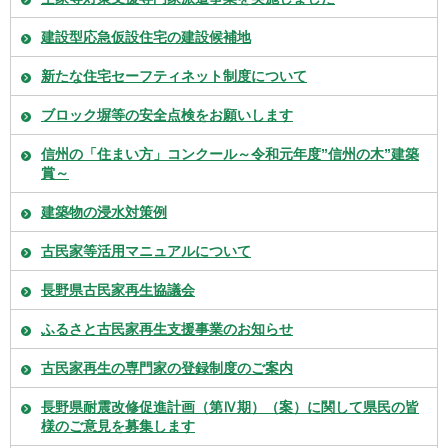
建設型応急仮設住宅の建設候補地
新たな住宅セーフティネット制度について
ブロック塀等の安全点検をお願いします
信州の「住まい方」コンクール～令和元年度”信州の木”建築
賞～
建築物の浸水対策例
古民家等活用マニュアルについて
長野県古民家再生協議会
ふるさと古民家再生支援事業のお知らせ
古民家再生の専門家の登録制度のご案内
長野県耐震改修促進計画（第Ⅳ期）（案）に関して県民の皆
様のご意見を募集します