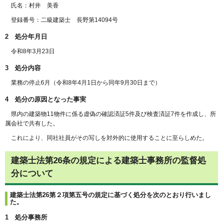
氏名：村井 美香
登録番号：二級建築士 長野第14094号
2 処分年月日
令和8年3月23日
3 処分内容
業務の停止6月（令和8年4月1日から同年9月30日まで）
4 処分の原因となった事実
県内の建築物11物件に係る虚偽の確認済証5件及び検査済証7件を作成し、所
属会社で共有した。
これにより、同社社員がその写しを対外的に使用することに至らしめた。
建築士法第26条の規定による建築士事務所の監督処
分について
建築士法第26第２項第五号の規定に基づく処分を次のとおり行いまし
た。
1 処分事務所