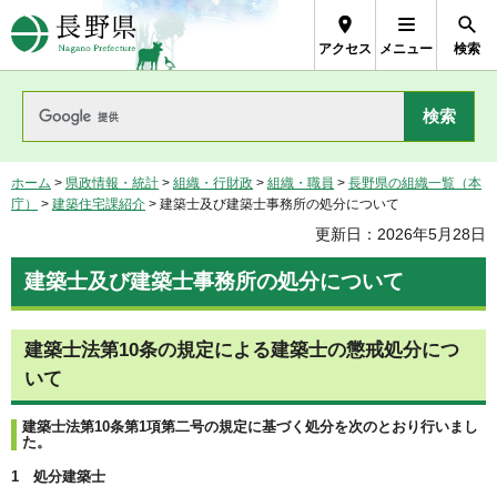
長野県Nagano Prefecture
アクセス
メニュー
検索
ホーム
>
県政情報・統計
>
組織・行財政
>
組織・職員
>
長野県の組織一覧（本
庁）
>
建築住宅課紹介
> 建築士及び建築士事務所の処分について
更新日：2026年5月28日
建築士及び建築士事務所の処分について
建築士法第10条の規定による建築士の懲戒処分につ
いて
建築士法第10条第1項第二号の規定に基づく処分を次のとおり行いまし
た。
1 処分建築士