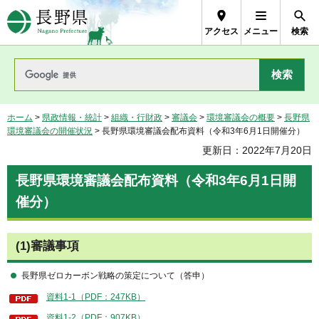
長野県Nagano Prefecture
アクセス
メニュー
検索
ホーム
>
県政情報・統計
>
組織・行財政
>
審議会
>
環境審議会の概要
>
長野県
環境審議会の開催状況
> 長野県環境審議会配布資料（令和3年6月1日開催分）
更新日：2022年7月20日
長野県環境審議会配布資料（令和3年6月1日開
催分）
(1)審議事項
長野県ゼロカーボン戦略の策定について（答申）
資料1-1（PDF：247KB）
資料1-2（PDF：907KB）