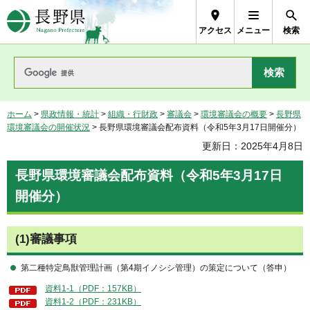
長野県Nagano Prefecture
アクセス
メニュー
検索
ホーム
>
県政情報・統計
>
組織・行財政
>
審議会
>
環境審議会の概要
>
長野県
環境審議会の開催状況
> 長野県環境審議会配布資料（令和5年3月17日開催分）
更新日：2025年4月8日
長野県環境審議会配布資料（令和5年3月17日
開催分）
(1)審議事項
第二種特定鳥獣管理計画（第4期イノシシ管理）の策定について（答申）
資料1-1（PDF：157KB）
資料1-2（PDF：231KB）