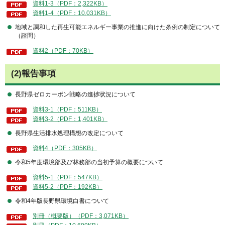
資料1-3（PDF：2,322KB）
資料1-4（PDF：10,031KB）
地域と調和した再生可能エネルギー事業の推進に向けた条例の制定について
（諮問）
資料2（PDF：70KB）
(2)報告事項
長野県ゼロカーボン戦略の進捗状況について
資料3-1（PDF：511KB）
資料3-2（PDF：1,401KB）
長野県生活排水処理構想の改定について
資料4（PDF：305KB）
令和5年度環境部及び林務部の当初予算の概要について
資料5-1（PDF：547KB）
資料5-2（PDF：192KB）
令和4年版長野県環境白書について
別冊（概要版）（PDF：3,071KB）