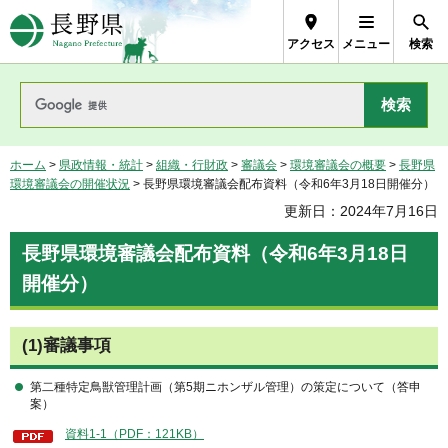
長野県Nagano Prefecture
アクセス
メニュー
検索
ホーム
>
県政情報・統計
>
組織・行財政
>
審議会
>
環境審議会の概要
>
長野県
環境審議会の開催状況
> 長野県環境審議会配布資料（令和6年3月18日開催分）
更新日：2024年7月16日
長野県環境審議会配布資料（令和6年3月18日
開催分）
(1)審議事項
第二種特定鳥獣管理計画（第5期ニホンザル管理）の策定について（答申
案）
資料1-1（PDF：121KB）