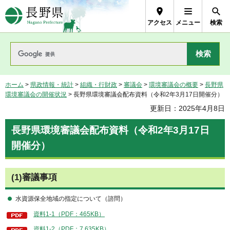
長野県Nagano Prefecture
アクセス
メニュー
検索
ホーム
>
県政情報・統計
>
組織・行財政
>
審議会
>
環境審議会の概要
>
長野県
環境審議会の開催状況
> 長野県環境審議会配布資料（令和2年3月17日開催分）
更新日：2025年4月8日
長野県環境審議会配布資料（令和2年3月17日
開催分）
(1)審議事項
水資源保全地域の指定について（諮問）
資料1-1（PDF：465KB）
資料1-2（PDF：7,635KB）