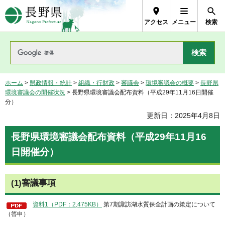
長野県Nagano Prefecture
アクセス
メニュー
検索
ホーム
>
県政情報・統計
>
組織・行財政
>
審議会
>
環境審議会の概要
>
長野県
環境審議会の開催状況
> 長野県環境審議会配布資料（平成29年11月16日開催
分）
更新日：2025年4月8日
長野県環境審議会配布資料（平成29年11月16
日開催分）
(1)審議事項
資料1（PDF：2,475KB）
第7期諏訪湖水質保全計画の策定について
（答申）