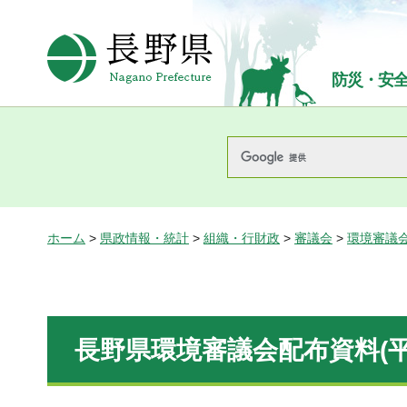
長野県Nagano Prefecture
防災・安
ホーム
>
県政情報・統計
>
組織・行財政
>
審議会
>
環境審議
長野県環境審議会配布資料(平成