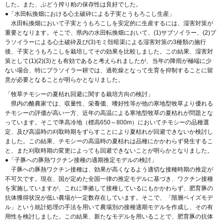
した。また、ぶどう搾り粕の保存性は良好でした。
●「水田転換畑における心土破砕による子実とうもろこし生産」
水田転換畑において子実とうもろこしを安定的に生産するには、湿害対策が
重要となります。そこで、県内の水田転換畑において、(1)サブソイラー、(2)プ
ラソイラーによる心土破砕及び(3)モミ殻暗渠による湿害対策の3種類の施行
後、子実とうもろこしを栽培してその効果を比較しました。この結果、湿害対
策として(1)(2)(3)とも有効であると考えられましたが、当年の降雨が極端に少
ない場合、特にプラソイラー耕では、過乾燥となって生育を抑制することに留
意が必要となることが明らかとなりました。
「牧草チモシーの夏枯れ回避に関する栽培方向の検討」
県内の酪農家では、収量性、栄養価、嗜好性等が他の寒地型牧草より優れる
チモシーの評価が高い一方、近年の高温による寒地型牧草の夏枯れが問題とな
っています。そこで準高冷地（標高650～800m）においてチモシーの品種選
定、及び高温時の刈取時期をずらすことにより夏枯れが回避できないか検討し
ました。この結果、チモシーの高温時の夏枯れは品種にかかわらず発生するこ
と、また刈取時期の変更によっても回避できないことが明らかとなりました。
●「子豚への豚熱ワクチン接種の適期推定モデルの検討」
子豚への豚熱ワクチン接種は、効果が高くなるよう適切な接種時期の推定が
不可欠です。現在、国が定めた全国一律の推定モデルに基づき、ワクチン接種
を実施していますが、これに準拠して接種しているにもかかわらず、肥育豚の
抗体獲得状況が低い農場が一定数存在しています。そこで、「階層ベイズモデ
ル」という統計処理の手法を用いて農場別の接種適期モデルを作成し、その有
用性を検討しました。この結果、新たなモデルを用いることで、肥育豚の抗体