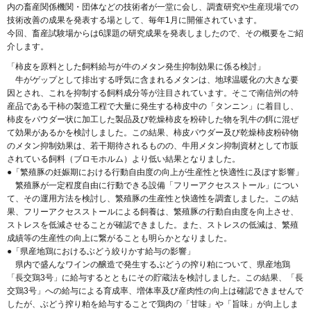
内の畜産関係機関・団体などの技術者が一堂に会し、調査研究や生産現場での
技術改善の成果を発表する場として、毎年1月に開催されています。
今回、畜産試験場からは6課題の研究成果を発表しましたので、その概要をご紹
介します。
「柿皮を原料とした飼料給与が牛のメタン発生抑制効果に係る検討」
牛がゲップとして排出する呼気に含まれるメタンは、地球温暖化の大きな要
因とされ、これを抑制する飼料成分等が注目されています。そこで南信州の特
産品である干柿の製造工程で大量に発生する柿皮中の「タンニン」に着目し、
柿皮をパウダー状に加工した製品及び乾燥柿皮を粉砕した物を乳牛の餌に混ぜ
て効果があるかを検討しました。この結果、柿皮パウダー及び乾燥柿皮粉砕物
のメタン抑制効果は、若干期待されるものの、牛用メタン抑制資材として市販
されている飼料（ブロモホルム）より低い結果となりました。
●「繁殖豚の妊娠期における行動自由度の向上が生産性と快適性に及ぼす影響」
繁殖豚が一定程度自由に行動できる設備「フリーアクセスストール」につい
て、その運用方法を検討し、繁殖豚の生産性と快適性を調査しました。この結
果、フリーアクセスストールによる飼養は、繁殖豚の行動自由度を向上させ、
ストレスを低減させることが確認できました。また、ストレスの低減は、繁殖
成績等の生産性の向上に繋がることも明らかとなりました。
●「県産地鶏におけるぶどう絞りかす給与の影響」
県内で盛んなワインの醸造で発生するぶどうの搾り粕について、県産地鶏
「長交鶏3号」に給与するとともにその貯蔵法を検討しました。この結果、「長
交鶏3号」への給与による育成率、増体率及び産肉性の向上は確認できませんで
したが、ぶどう搾り粕を給与することで鶏肉の「甘味」や「旨味」が向上しま