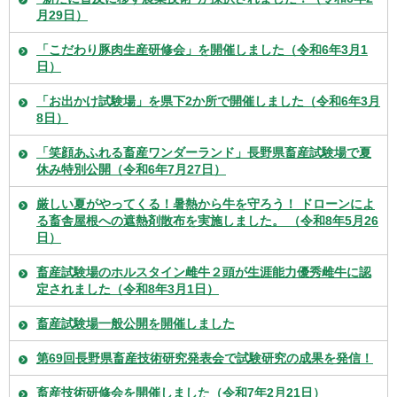
月29日）
「こだわり豚肉生産研修会」を開催しました（令和6年3月1
日）
「お出かけ試験場」を県下2か所で開催しました（令和6年3月
8日）
「笑顔あふれる畜産ワンダーランド」長野県畜産試験場で夏
休み特別公開（令和6年7月27日）
厳しい夏がやってくる！暑熱から牛を守ろう！ ドローンによ
る畜舎屋根への遮熱剤散布を実施しました。 （令和8年5月26
日）
畜産試験場のホルスタイン雌牛２頭が生涯能力優秀雌牛に認
定されました（令和8年3月1日）
畜産試験場一般公開を開催しました
第69回長野県畜産技術研究発表会で試験研究の成果を発信！
畜産技術研修会を開催しました（令和7年2月21日）