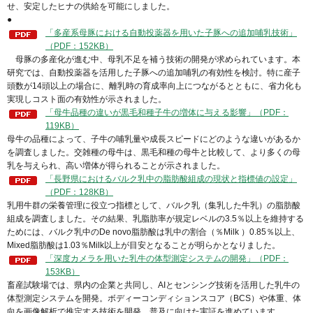
せ、安定したヒナの供給を可能にしました。
●
「多産系母豚における自動投薬器を用いた子豚への追加哺乳技術」
（PDF：152KB）
母豚の多産化が進む中、母乳不足を補う技術の開発が求められています。本
研究では、自動投薬器を活用した子豚への追加哺乳の有効性を検討。特に産子
頭数が14頭以上の場合に、離乳時の育成率向上につながるとともに、省力化も
実現しコスト面の有効性が示されました。
「母牛品種の違いが黒毛和種子牛の増体に与える影響」（PDF：
119KB）
母牛の品種によって、子牛の哺乳量や成長スピードにどのような違いがあるか
を調査しました。交雑種の母牛は、黒毛和種の母牛と比較して、より多くの母
乳を与えられ、高い増体が得られることが示されました。
「長野県におけるバルク乳中の脂肪酸組成の現状と指標値の設定」
（PDF：128KB）
乳用牛群の栄養管理に役立つ指標として、バルク乳（集乳した牛乳）の脂肪酸
組成を調査しました。その結果、乳脂肪率が規定レベルの3.5％以上を維持する
ためには、バルク乳中のDe novo脂肪酸は乳中の割合（％Milk ）0.85％以上、
Mixed脂肪酸は1.03％Milk以上が目安となることが明らかとなりました。
「深度カメラを用いた乳牛の体型測定システムの開発」（PDF：
153KB）
畜産試験場では、県内の企業と共同し、AIとセンシング技術を活用した乳牛の
体型測定システムを開発。ボディーコンディションスコア（BCS）や体重、体
向を画像解析で推定する技術を開発。普及に向けた実証を進めています。