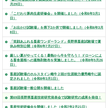
月29日）
「こだわり豚肉生産研修会」を開催しました（令和6年3月1
日）
「お出かけ試験場」を県下2か所で開催しました（令和6年3月
8日）
「笑顔あふれる畜産ワンダーランド」長野県畜産試験場で夏
休み特別公開（令和6年7月27日）
厳しい夏がやってくる！暑熱から牛を守ろう！ ドローンによ
る畜舎屋根への遮熱剤散布を実施しました。 （令和8年5月26
日）
畜産試験場のホルスタイン雌牛２頭が生涯能力優秀雌牛に認
定されました（令和8年3月1日）
畜産試験場一般公開を開催しました
第69回長野県畜産技術研究発表会で試験研究の成果を発信！
畜産技術研修会を開催しました（令和7年2月21日）