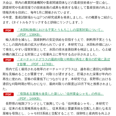
大会は、県内の農業関連機関や畜産関連団体などの畜産技術者が一堂に会し、
調査研究や生産現場での技術改善の成果を発表する場として畜産技術の向上と
情報共有を目的に、毎年1月に開催されています。
今年度、畜産試験場からは7つの研究成果を発表しました。その概要をご紹介し
ます。(タイトルをクリックすると抄録にリンクします。)
「水田転換畑における子実とうもろこしの湿害対策について」
（PDF：138KB）
輸入依存を減らし、国産飼料の安定供給を目指すうえで、飼料用子実とうも
ろこしの国内生産の拡大が求められています。本研究では、水田転作畑におい
て発生しやすい湿害対策として、水田の排水改善効果を検証しました。心土破
砕機の施工による対策により収量向上に寄与する点が示されました。
「オーチャードグラスの最終刈取り時期が再生と養分の貯蔵に及ぼ
す影響」（PDF：127KB）
県内で広く栽培される牧草のオーチャードグラスは、越冬前に適切な刈取時
期を見極めることが重要です。刈取りが遅すぎると、貯蔵された栄養が年内の
再生に使われ、翌春の収量低下につながります。本研究では、長野県における
適切な刈取時期が明らかになり、最終刈取りの限度は10月下旬と推察されまし
た。
「母鶏名古屋種を改良した新しい「信州黄金シャモ」の作出」
（PDF：144KB）
長野県の地鶏ブランドとして振興している「信州黄金シャモ」。本研究で
は、従来の名古屋種系統を改良し、従来系統と愛媛系統を交配した新たな名古
屋種を母鶏とし、シャモ833系統と交配することで、採卵性と産肉性を向上さ