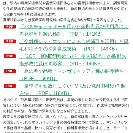
は、県内の農業関連機関や畜産関連団体などの畜産技術者が集まり、調査研究
や生産現場での体験指導の成果を発表し、畜産技術の向上と情報共有を促進す
る目的で毎年1月に開催されます。
畜産試験場からは畜産実科研究科の学生を含む6名が5題の発表をしました。
「パスチャライザーを用いた余剰乳及び代用乳によ
る発酵乳作製の検討」（PDF：171KB）
「交雑種レシピエントによる自然哺乳を活用した黒
毛和種子牛の哺育育成技術」（PDF：149KB）
「低CP、低ME飼料給与が「長交鶏3号」の胸部水
疱形成に及ぼす影響」（PDF：140KB）
「豚の希少品種「マンガリッツア」種の飼養特性」
（PDF：159KB）
「夏季でも変敗しにくいTMR及び発酵TMRの作製
方法」（PDF：118KB）
その中で、飼料環境部の古畑研究員は、夏場の厳しい暑さが長期化する中で変
質しにくいTMR及び発酵TMRの作成方法について検討し、作成時に乳酸菌製剤
の利用やギ酸、有機酸の添加方法などを紹介しました。
農業大学校畜産研究科の小川さらさんは、畜産試験場に導入されたハンガリー
の国宝といわれるマンガリッツァ豚の飼養特性について調査し、マンガリッツ
ァ豚は通常の品種に比べて発育が遅く、飼料要求量が増加すること、ラードタ