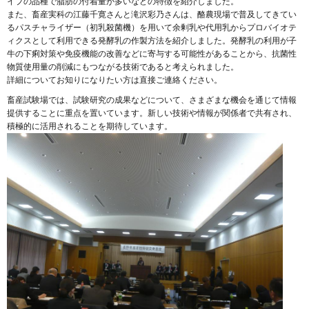
イプの品種で脂肪の付着量が多いなどの特徴を紹介しました。
また、畜産実科の江藤千寛さんと滝沢彩乃さんは、酪農現場で普及してきてい
るパスチャライザー（初乳殺菌機）を用いて余剰乳や代用乳からプロバイオテ
ィクスとして利用できる発酵乳の作製方法を紹介しました。発酵乳の利用が子
牛の下痢対策や免疫機能の改善などに寄与する可能性があることから、抗菌性
物質使用量の削減にもつながる技術であると考えられました。
詳細についてお知りになりたい方は直接ご連絡ください。
畜産試験場では、試験研究の成果などについて、さまざまな機会を通じて情報
提供することに重点を置いています。新しい技術や情報が関係者で共有され、
積極的に活用されることを期待しています。