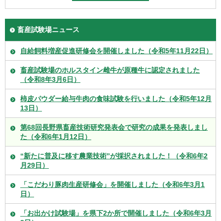
畜産試験場ニュース
自給飼料増産促進研修会を開催しました（令和5年11月22日）
畜産試験場のホルスタイン雌牛が原種牛に認定されました
（令和8年3月6日）
柿皮パウダー給与牛肉の食味試験を行いました（令和5年12月
13日）
第68回長野県畜産技術研究発表会で研究の成果を発表しまし
た（令和6年1月12日）
“新たに普及に移す農業技術”が採択されました！（令和6年2
月29日）
「こだわり豚肉生産研修会」を開催しました（令和6年3月1
日）
「お出かけ試験場」を県下2か所で開催しました（令和6年3月