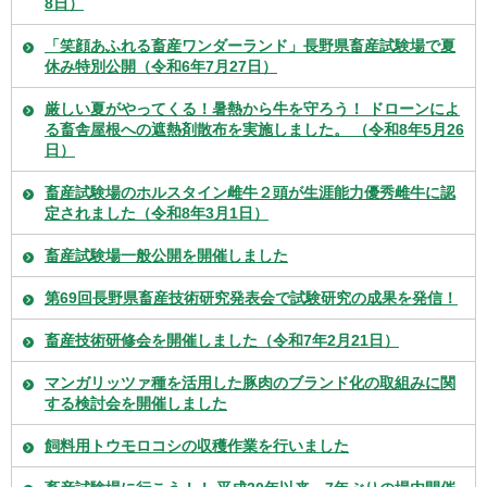
8日）
「笑顔あふれる畜産ワンダーランド」長野県畜産試験場で夏
休み特別公開（令和6年7月27日）
厳しい夏がやってくる！暑熱から牛を守ろう！ ドローンによ
る畜舎屋根への遮熱剤散布を実施しました。 （令和8年5月26
日）
畜産試験場のホルスタイン雌牛２頭が生涯能力優秀雌牛に認
定されました（令和8年3月1日）
畜産試験場一般公開を開催しました
第69回長野県畜産技術研究発表会で試験研究の成果を発信！
畜産技術研修会を開催しました（令和7年2月21日）
マンガリッツァ種を活用した豚肉のブランド化の取組みに関
する検討会を開催しました
飼料用トウモロコシの収穫作業を行いました