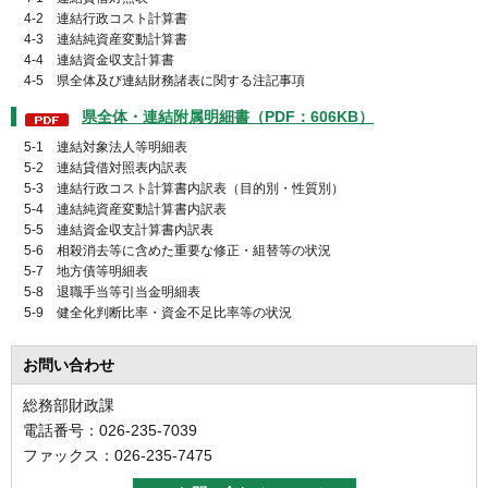
4-2 連結行政コスト計算書
4-3 連結純資産変動計算書
4-4 連結資金収支計算書
4-5 県全体及び連結財務諸表に関する注記事項
県全体・連結附属明細書（PDF：606KB）
5-1 連結対象法人等明細表
5-2 連結貸借対照表内訳表
5-3 連結行政コスト計算書内訳表（目的別・性質別）
5-4 連結純資産変動計算書内訳表
5-5 連結資金収支計算書内訳表
5-6 相殺消去等に含めた重要な修正・組替等の状況
5-7 地方債等明細表
5-8 退職手当等引当金明細表
5-9 健全化判断比率・資金不足比率等の状況
お問い合わせ
総務部財政課
電話番号：026-235-7039
ファックス：026-235-7475