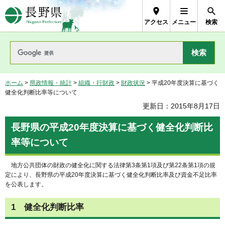
長野県Nagano Prefecture
アクセス
メニュー
検索
ホーム
>
県政情報・統計
>
組織・行財政
>
財政状況
> 平成20年度決算に基づく
健全化判断比率等について
更新日：2015年8月17日
長野県の平成20年度決算に基づく健全化判断比
率等について
地方公共団体の財政の健全化に関する法律第3条第1項及び第22条第1項の規
定により、長野県の平成20年度決算に基づく健全化判断比率及び資金不足比率
を公表します。
1 健全化判断比率