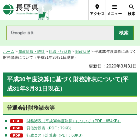
長野県Nagano Prefecture
アクセス
メニュー
検索
ホーム
>
県政情報・統計
>
組織・行財政
>
財政状況
> 平成30年度決算に基づく
財務諸表について（平成31年3月31日現在）
更新日：2020年3月31日
平成30年度決算に基づく財務諸表について(平
成31年3月31日現在）
普通会計財務諸表等
財務諸表（平成30年度決算）について（PDF：854KB）
貸借対照表（PDF：79KB）
行政コスト計算書（PDF：68KB）